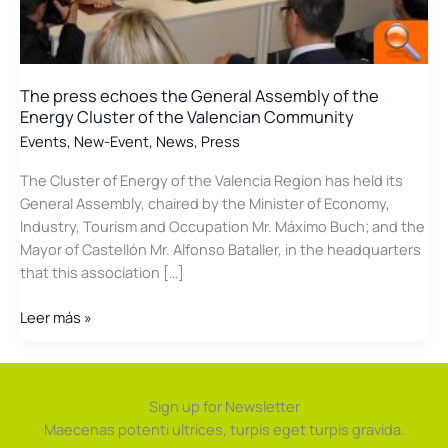
The press echoes the General Assembly of the
Energy Cluster of the Valencian Community
Events
,
New-Event
,
News
,
Press
The Cluster of Energy of the Valencia Region has held its
General Assembly, chaired by the Minister of Economy,
Industry, Tourism and Occupation Mr. Máximo Buch; and the
Mayor of Castellón Mr. Alfonso Bataller, in the headquarters
that this association […]
The
Leer más »
press
echoes
the
Sign up for Newsletter
General
Maecenas potenti ultrices, turpis eget turpis gravida.
Assembly