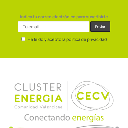
Indica tu correo electrónico para suscribirte
He leído y acepto la política de privacidad