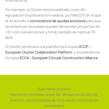
internacional.
Por ejemplo, el Clúster está acreditado como AEI –
Agrupación Empresarial Innovadora, por MINCOTUR, lo que
le da accedo a
convocatoria de ayudas exclusiva
para que
las empresas asociadas puedan desarrollar proyectos de
I+D+i con subvenciones a fondo perdido de hasta el 70-
80%.
El Clúster pertenece a la plataforma Europea
ECCP –
European Cluster Collaboration Platform
, y a la plataforma
Europea
ECCA – European Circular Construction Alliance
.
Suscríbete al boletín
Mantente informado sobre las últimas convocatorias,
eventos, oportunidades de financiación e innovación
tecnológica.