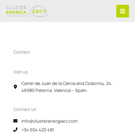
Skip
to
content
Contact
Visit us
Carrer de Juan de la Cierva and Codorniu, 24,
46980 Paterna, Valencia – Spain.
Contact us
info@clusterenergiacv.com
+34 654 420 481