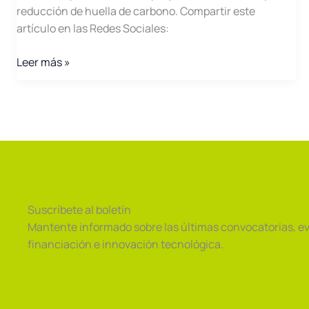
reducción de huella de carbono. Compartir este
artículo en las Redes Sociales:
EMIN
Leer más »
ENERGY
Suscríbete al boletín
Mantente informado sobre las últimas convocatorias, e
financiación e innovación tecnológica.