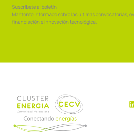
Suscríbete al boletín
Mantente informado sobre las últimas convocatorias, e
financiación e innovación tecnológica.