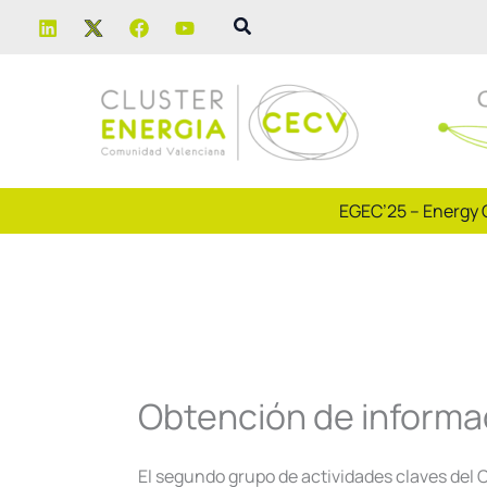
Ir
Buscar
al
contenido
EGEC’25 – Energy 
Obtención de informa
El segundo grupo de actividades claves del C