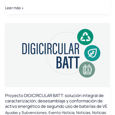
Programa
Leer más »
CECV.4.SUSTAGRIFOOD
con
el
sector
Agroalimentario
Proyecto DIGICIRCULAR BATT: solución integral de
caracterización, desesamblaje y conformación de
activo energético de segundo uso de baterías de VE
Ayudas y Subvenciones
,
Evento-Noticia
,
Noticias
,
Noticias