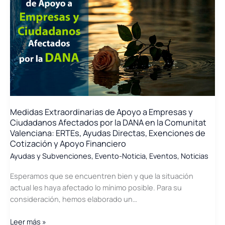
Laborales
para
empresas\»
Medidas Extraordinarias de Apoyo a Empresas y
Ciudadanos Afectados por la DANA en la Comunitat
Valenciana: ERTEs, Ayudas Directas, Exenciones de
Cotización y Apoyo Financiero
Ayudas y Subvenciones
,
Evento-Noticia
,
Eventos
,
Noticias
Esperamos que se encuentren bien y que la situación
actual les haya afectado lo mínimo posible. Para su
consideración, hemos elaborado un…
Medidas
Leer más »