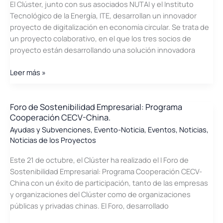
El Clúster, junto con sus asociados NUTAI y el Instituto
e
Tecnológico de la Energía, ITE, desarrollan un innovador
Inclusiva:
proyecto de digitalización en economía circular. Se trata de
Hidrógeno
un proyecto colaborativo, en el que los tres socios de
Renovable
proyecto están desarrollando una solución innovadora
El
Leer más »
Clúster,
Nutai
y
Foro de Sostenibilidad Empresarial: Programa
Cooperación CECV-China.
el
ITE
Ayudas y Subvenciones
,
Evento-Noticia
,
Eventos
,
Noticias
,
Noticias de los Proyectos
desarrollan
un
Este 21 de octubre, el Clúster ha realizado el I Foro de
proyecto
Sostenibilidad Empresarial: Programa Cooperación CECV-
AEI
China con un éxito de participación, tanto de las empresas
de
y organizaciones del Clúster como de organizaciones
Digitalización
públicas y privadas chinas. El Foro, desarrollado
en
Economía