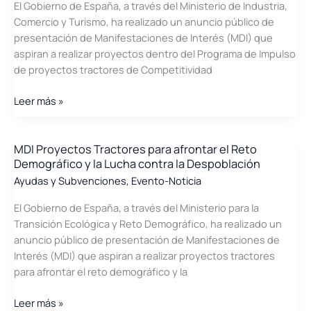
El Gobierno de España, a través del Ministerio de Industria,
económico
Comercio y Turismo, ha realizado un anuncio público de
de
presentación de Manifestaciones de Interés (MDI) que
energías
aspiran a realizar proyectos dentro del Programa de Impulso
renovables
de proyectos tractores de Competitividad
el
26
MDI
Leer más »
de
Proyectos
enero
Tractores
de
de
MDI Proyectos Tractores para afrontar el Reto
2021
Demográfico y la Lucha contra la Despoblación
Competitividad
y
Ayudas y Subvenciones
,
Evento-Noticia
Sostenibilidad
El Gobierno de España, a través del Ministerio para la
Transición Ecológica y Reto Demográfico, ha realizado un
anuncio público de presentación de Manifestaciones de
Interés (MDI) que aspiran a realizar proyectos tractores
para afrontar el reto demográfico y la
MDI
Leer más »