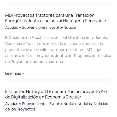
Proyectos
Tractores
para
MDI Proyectos Tractores para una Transición
Energética Justa e Inclusiva: Hidrógeno Renovable
afrontar
el
Ayudas y Subvenciones
,
Evento-Noticia
Reto
El Gobierno de España, a través del Ministerio de Industria,
Demográfico
Comercio y Turismo, ha realizado un anuncio público de
y
presentación de Manifestaciones de Interés (MDI) que
la
aspiran a realizar proyectos dentro del Programa de Impulso
Lucha
de Proyectos tractores para una
contra
la
MDI
Leer más »
Despoblación
Proyectos
Tractores
para
El Clúster, Nutai y el ITE desarrollan un proyecto AEI
de Digitalización en Economía Circular
una
Transición
Ayudas y Subvenciones
,
Evento-Noticia
,
Noticias
,
Noticias
de los Proyectos
Energética
Justa