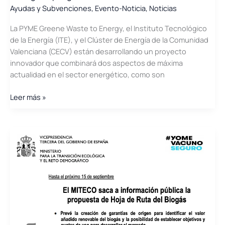
activo
Ayudas y Subvenciones
,
Evento-Noticia
,
Noticias
energético
La PYME Greene Waste to Energy, el Instituto Tecnológico
de
de la Energía (ITE), y el Clúster de Energía de la Comunidad
segundo
Valenciana (CECV) están desarrollando un proyecto
uso
innovador que combinará dos aspectos de máxima
de
actualidad en el sector energético, como son
baterías
de
Proyecto
Leer más »
VE
SIGEN2H2:
Hacia
la
generación
de
Hidrógeno
por
gasificación.