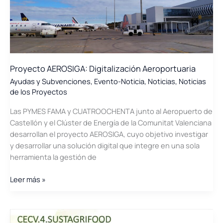
para
soluciones
Agrovoltaicas
Proyecto AEROSIGA: Digitalización Aeroportuaria
Ayudas y Subvenciones
,
Evento-Noticia
,
Noticias
,
Noticias
de los Proyectos
Las PYMES FAMA y CUATROOCHENTA junto al Aeropuerto de
Castellón y el Clúster de Energía de la Comunitat Valenciana
desarrollan el proyecto AEROSIGA, cuyo objetivo investigar
y desarrollar una solución digital que integre en una sola
herramienta la gestión de
Proyecto
Leer más »
AEROSIGA:
Digitalización
Aeroportuaria