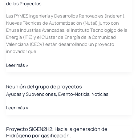
de los Proyectos
Las PYMES Ingeniería y Desarrollos Renovables (Inderen),
Nuevas Técnicas de Automatización (Nutai) junto con
Enusa Industrias Avanzadas, el Instituto Tecnológigo de la
Energía (ITE) y el Clúster de Energía de la Comunidad
Valenciana (CECV) están desarrollando un proyecto
innovador que
Proyecto
Leer más »
DIGICIRCULAR
BATT:
solución
Reunión del grupo de proyectos
integral
Ayudas y Subvenciones
,
Evento-Noticia
,
Noticias
de
caracterización,
Reunión
Leer más »
desesamblaje
del
y
grupo
conformación
de
Proyecto SIGEN2H2: Hacia la generación de
Hidrógeno por gasificación.
de
proyectos