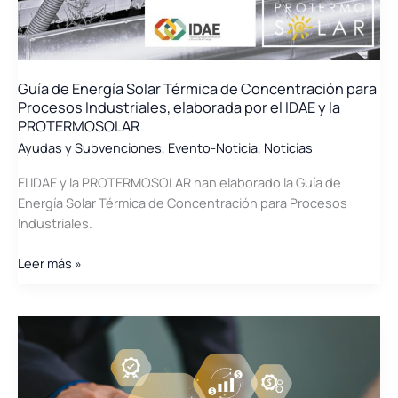
Guía de Energía Solar Térmica de Concentración para
Procesos Industriales, elaborada por el IDAE y la
PROTERMOSOLAR
Ayudas y Subvenciones
,
Evento-Noticia
,
Noticias
El IDAE y la PROTERMOSOLAR han elaborado la Guía de
Energía Solar Térmica de Concentración para Procesos
Industriales.
Guía
Leer más »
de
Energía
Solar
Térmica
de
Concentración