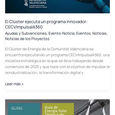
El Clúster ejecuta un programa innovador:
CECVImpulsaIA360
Ayudas y Subvenciones
,
Evento-Noticia
,
Eventos
,
Noticias
,
Noticias de los Proyectos
El Clúster de Energía de la Comunitat Valenciana se
encuentra ejecutando un programa CECVImpulsaIA360, una
iniciativa estratégica en la que se lleva trabajando desde
comienzos de 2025 y que nace con el objetivo de impulsar la
reindustrialización, la transformación digital y
El
Leer más »
Clúster
ejecuta
un
programa
innovador: