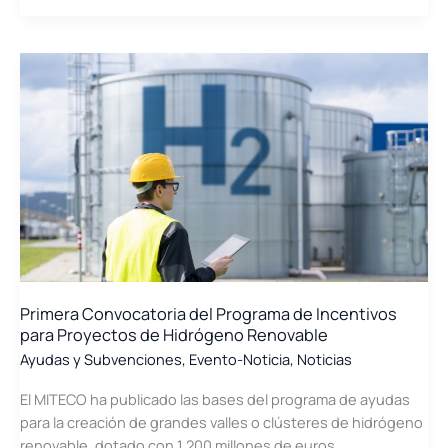
Extraordinarias
de
Apoyo
a
Empresas
y
Ciudadanos
Afectados
por
la
DANA
en
la
Primera Convocatoria del Programa de Incentivos
Comunitat
para Proyectos de Hidrógeno Renovable
Valenciana:
Ayudas y Subvenciones
,
Evento-Noticia
,
Noticias
ERTEs,
Ayudas
El MITECO ha publicado las bases del programa de ayudas
Directas,
para la creación de grandes valles o clústeres de hidrógeno
Exenciones
renovable, dotado con 1.200 millones de euros…