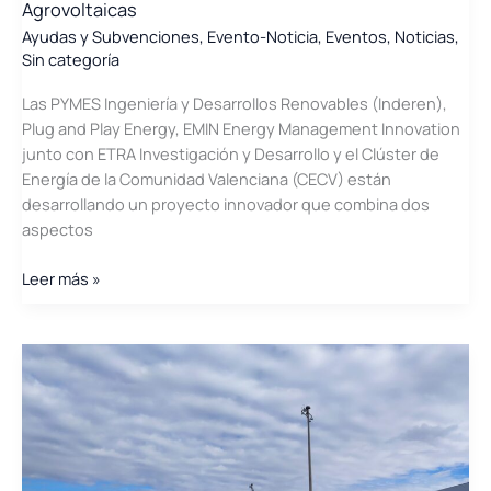
Agrovoltaicas
Innovación
Ayudas y Subvenciones
,
Evento-Noticia
,
Eventos
,
Noticias
,
Sin categoría
Las PYMES Ingeniería y Desarrollos Renovables (Inderen),
Plug and Play Energy, EMIN Energy Management Innovation
junto con ETRA Investigación y Desarrollo y el Clúster de
Energía de la Comunidad Valenciana (CECV) están
desarrollando un proyecto innovador que combina dos
aspectos
SMART
Leer más »
CLIMATE
AGRI-
PV.
Inteligencia
artificial,
teledetección
y
drones