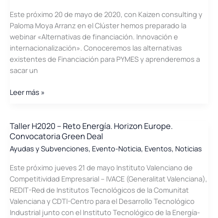
China
Este próximo 20 de mayo de 2020, con Kaizen consulting y
Paloma Moya Arranz en el Clúster hemos preparado la
webinar «Alternativas de financiación. Innovación e
internacionalización». Conoceremos las alternativas
existentes de Financiación para PYMES y aprenderemos a
sacar un
Webinar
Leer más »
20-
mayo:
«Alternativas
Taller H2020 – Reto Energía. Horizon Europe.
Convocatoria Green Deal
de
financiación.
Ayudas y Subvenciones
,
Evento-Noticia
,
Eventos
,
Noticias
Innovación
Este próximo jueves 21 de mayo Instituto Valenciano de
e
Competitividad Empresarial – IVACE (Generalitat Valenciana),
internacionalización»
REDIT-Red de Institutos Tecnológicos de la Comunitat
Valenciana y CDTI-Centro para el Desarrollo Tecnológico
Industrial junto con el Instituto Tecnológico de la Energía-