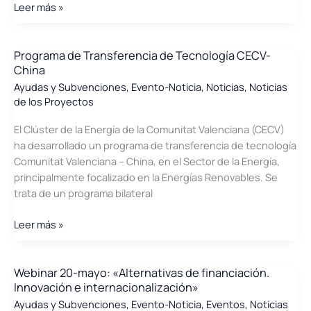
Foro
Leer más »
Circular
de
Sostenibilidad
Empresarial:
Programa de Transferencia de Tecnología CECV-
China
Programa
Cooperación
Ayudas y Subvenciones
,
Evento-Noticia
,
Noticias
,
Noticias
de los Proyectos
CECV-
China.
El Clúster de la Energía de la Comunitat Valenciana (CECV)
ha desarrollado un programa de transferencia de tecnología
Comunitat Valenciana – China, en el Sector de la Energía,
principalmente focalizado en la Energías Renovables. Se
trata de un programa bilateral
Programa
Leer más »
de
Transferencia
de
Webinar 20-mayo: «Alternativas de financiación.
Innovación e internacionalización»
Tecnología
CECV-
Ayudas y Subvenciones
,
Evento-Noticia
,
Eventos
,
Noticias