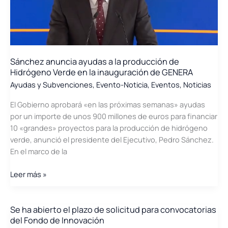
la
C.Valenciana
Sánchez anuncia ayudas a la producción de
Hidrógeno Verde en la inauguración de GENERA
Ayudas y Subvenciones
,
Evento-Noticia
,
Eventos
,
Noticias
El Gobierno aprobará «en las próximas semanas» ayudas
por un importe de unos 900 millones de euros para financiar
10 «grandes» proyectos para la producción de hidrógeno
verde, anunció el presidente del Ejecutivo, Pedro Sánchez.
En el marco de la
Sánchez
Leer más »
anuncia
ayudas
a
Se ha abierto el plazo de solicitud para convocatorias
del Fondo de Innovación
la