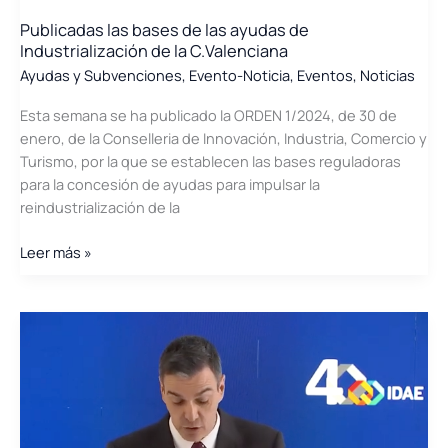
Publicadas las bases de las ayudas de
Industrialización de la C.Valenciana
Ayudas y Subvenciones
,
Evento-Noticia
,
Eventos
,
Noticias
Esta semana se ha publicado la ORDEN 1/2024, de 30 de
enero, de la Conselleria de Innovación, Industria, Comercio y
Turismo, por la que se establecen las bases reguladoras
para la concesión de ayudas para impulsar la
reindustrialización de la
Publicadas
Leer más »
las
bases
de
las
ayudas
de
Industrialización
de