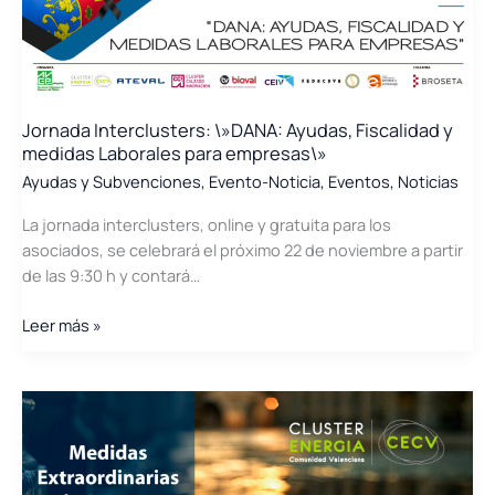
(LICA)
DANA
y
Línea
Directa
Jornada Interclusters: \»DANA: Ayudas, Fiscalidad y
de
medidas Laborales para empresas\»
Innovación
Ayudas y Subvenciones
,
Evento-Noticia
,
Eventos
,
Noticias
(LIC)
DANA
La jornada interclusters, online y gratuita para los
asociados, se celebrará el próximo 22 de noviembre a partir
de las 9:30 h y contará…
Jornada
Leer más »
Interclusters:
\»DANA:
Ayudas,
Fiscalidad
y
medidas