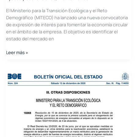
Manifestaciones
El Ministerio para la Transición Ecológica y el Reto
de
Demográfico (MITECO) ha lanzado una nueva convocatoria
Interés
de expresión de interés para fomentar la economía circular
en el ámbito de la empresa. El objetivo es identificar el
estado del mercado en
MITECO
Leer más »
lanza
una
expresión
de
interés
para
fomentar
la
economía
circular