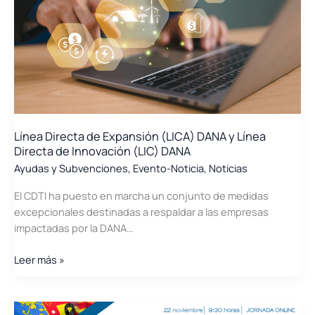
para
Procesos
Industriales,
elaborada
por
el
IDAE
y
la
Línea Directa de Expansión (LICA) DANA y Línea
Directa de Innovación (LIC) DANA
PROTERMOSOLAR
Ayudas y Subvenciones
,
Evento-Noticia
,
Noticias
El CDTI ha puesto en marcha un conjunto de medidas
excepcionales destinadas a respaldar a las empresas
impactadas por la DANA…
Línea
Leer más »
Directa
de
Expansión