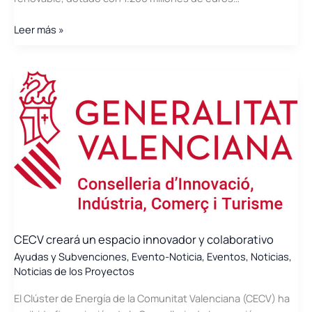
de
Cotización
Primera
Leer más »
y
Convocatoria
Apoyo
del
Financiero
Programa
de
Incentivos
para
Proyectos
de
Hidrógeno
Renovable
CECV creará un espacio innovador y colaborativo
Ayudas y Subvenciones
,
Evento-Noticia
,
Eventos
,
Noticias
,
Noticias de los Proyectos
El Clúster de Energía de la Comunitat Valenciana (CECV) ha