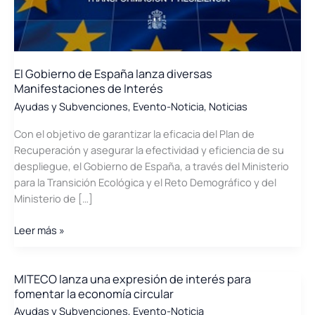
actuación
en
redes
inteligentes,
El Gobierno de España lanza diversas
almacenamiento
Manifestaciones de Interés
energético
Ayudas y Subvenciones
,
Evento-Noticia
,
Noticias
y
flexibilidad
Con el objetivo de garantizar la eficacia del Plan de
Recuperación y asegurar la efectividad y eficiencia de su
despliegue, el Gobierno de España, a través del Ministerio
para la Transición Ecológica y el Reto Demográfico y del
Ministerio de […]
El
Leer más »
Gobierno
de
España
MITECO lanza una expresión de interés para
fomentar la economía circular
lanza
diversas
Ayudas y Subvenciones
,
Evento-Noticia