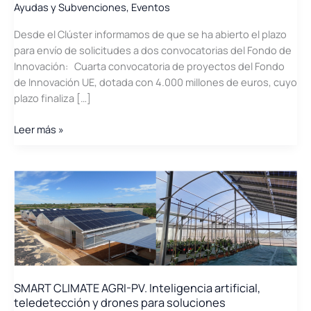
producción
Ayudas y Subvenciones
,
Eventos
de
Desde el Clúster informamos de que se ha abierto el plazo
Hidrógeno
para envío de solicitudes a dos convocatorias del Fondo de
Verde
Innovación: Cuarta convocatoria de proyectos del Fondo
en
de Innovación UE, dotada con 4.000 millones de euros, cuyo
la
plazo finaliza […]
inauguración
de
Se
Leer más »
GENERA
ha
abierto
el
plazo
de
solicitud
para
convocatorias
del
SMART CLIMATE AGRI-PV. Inteligencia artificial,
Fondo
teledetección y drones para soluciones
de