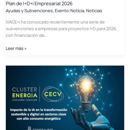
Plan de I+D+i Empresarial 2026
Ayudas y Subvenciones
,
Evento-Noticia
,
Noticias
IVACE+i ha convocado recientemente una serie de
subvenciones a empresas para proyectos I+D para 2026,
con financiación de…
Plan
Leer más »
de
I+D+i
Empresarial
2026