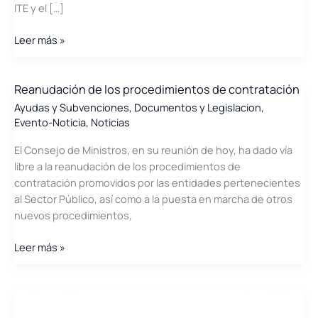
ITE y el […]
Taller
Leer más »
H2020
–
Reto
Reanudación de los procedimientos de contratación
Energía.
Ayudas y Subvenciones
,
Documentos y Legislacion
,
Horizon
Evento-Noticia
,
Noticias
Europe.
El Consejo de Ministros, en su reunión de hoy, ha dado vía
Convocatoria
libre a la reanudación de los procedimientos de
Green
contratación promovidos por las entidades pertenecientes
Deal
al Sector Público, así como a la puesta en marcha de otros
nuevos procedimientos,
Reanudación
Leer más »
de
los
procedimientos
de