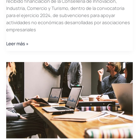
recibido financiación de la Conselleria de Innovación,
Industria, Comercio y Turismo, dentro de la convocatoria
para el ejercicio 2024, de subvenciones para apoyar
actividades no económicas desarrolladas por asociaciones
empresariales
CECV
Leer más »
creará
un
espacio
innovador
y
colaborativo