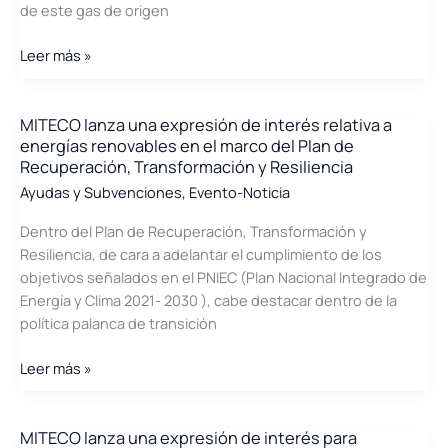
de este gas de origen
Consulta
Leer más »
Pública
sobre
el
MITECO lanza una expresión de interés relativa a
energías renovables en el marco del Plan de
Borrador
Recuperación, Transformación y Resiliencia
de
Ayudas y Subvenciones
,
Evento-Noticia
la
Hoja
Dentro del Plan de Recuperación, Transformación y
de
Resiliencia, de cara a adelantar el cumplimiento de los
Ruta
objetivos señalados en el PNIEC (Plan Nacional Integrado de
del
Energía y Clima 2021- 2030 ), cabe destacar dentro de la
Biogás
política palanca de transición
MITECO
Leer más »
lanza
una
expresión
MITECO lanza una expresión de interés para