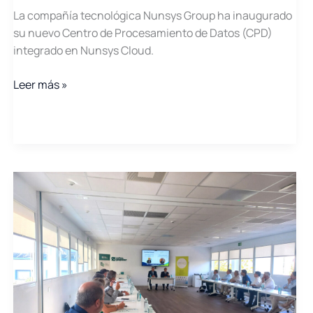
La compañía tecnológica Nunsys Group ha inaugurado
su nuevo Centro de Procesamiento de Datos (CPD)
integrado en Nunsys Cloud.
Nunsys
Leer más »
Cloud
inaugura
un
nuevo
centro
de
datos
preparado
para
los
desafíos
de
la