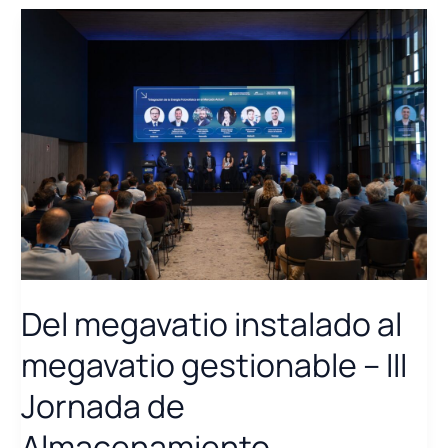
la
19.ª
Conferencia
Mundial
sobre
Digestión
Anaerobia
–
IWA
AD19
Del megavatio instalado al
megavatio gestionable – III
Jornada de
Almacenamiento