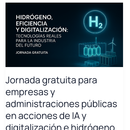
Clúster
de
Energía
participó
en
la
jornada
\»El
mapa
de
Jornada gratuita para
la
financiación
empresas y
de
la
administraciones públicas
I+D+i\»
en acciones de IA y
celebrada
en
digitalización e hidrógeno
CaixaBank