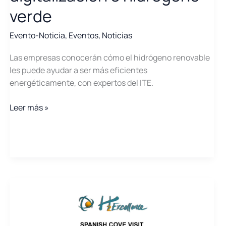
el
verde
14
de
Evento-Noticia
,
Eventos
,
Noticias
mayo
Las empresas conocerán cómo el hidrógeno renovable
les puede ayudar a ser más eficientes
energéticamente, con expertos del ITE.
Jornada
Leer más »
gratuita
para
empresas
y
administraciones
públicas
en
acciones
de