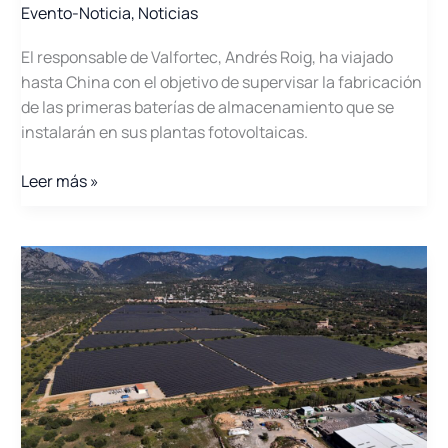
Evento-Noticia
,
Noticias
El responsable de Valfortec, Andrés Roig, ha viajado
hasta China con el objetivo de supervisar la fabricación
de las primeras baterías de almacenamiento que se
instalarán en sus plantas fotovoltaicas.
Valfortec
Leer más »
visita
la
factoría
de
Jinko
ESS
en
China
para
supervisar