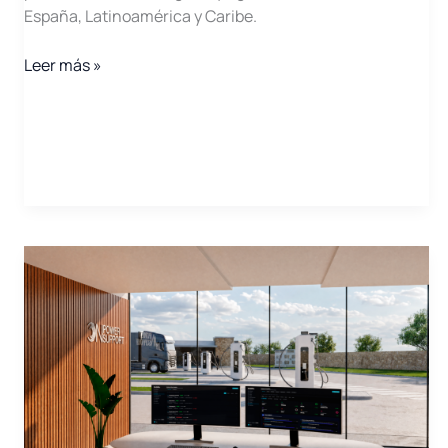
España, Latinoamérica y Caribe.
CECV
Leer más »
CleanTech
Open
Innovation
+LATAM–
Caribe