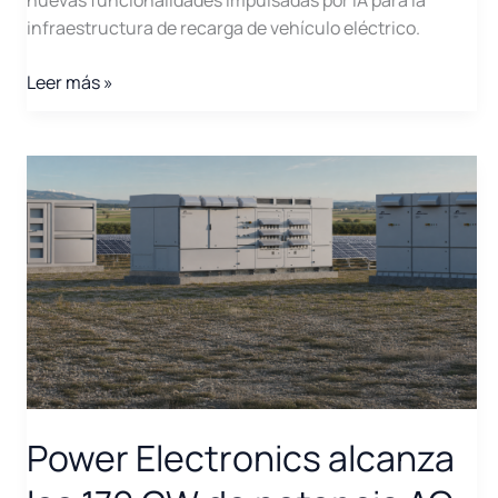
infraestructura de recarga de vehículo eléctrico.
Operaciones
Leer más »
de
carga
impulsadas
por
IA:
Power
Electronics
impulsa
la
gestión
de
la
infraestructura
Power Electronics alcanza
de
recarga