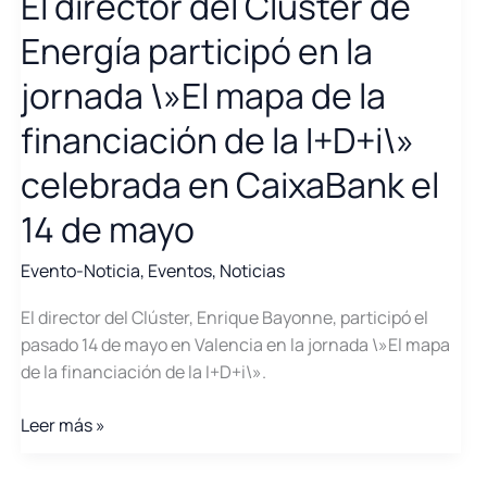
El director del Clúster de
futuro
del
Energía participó en la
sector
jornada \»El mapa de la
energético
financiación de la I+D+i\»
celebrada en CaixaBank el
14 de mayo
Evento-Noticia
,
Eventos
,
Noticias
El director del Clúster, Enrique Bayonne, participó el
pasado 14 de mayo en Valencia en la jornada \»El mapa
de la financiación de la I+D+i\».
El
Leer más »
director
del