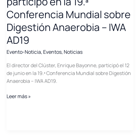
participó en la 19.ª
Conferencia Mundial sobre
Digestión Anaerobia – IWA
AD19
Evento-Noticia
,
Eventos
,
Noticias
El director del Clúster, Enrique Bayonne, participó el 12
de junio en la 19.ª Conferencia Mundial sobre Digestión
Anaerobia – IWA AD19.
El
Leer más »
director
del
Clúster
participó
en