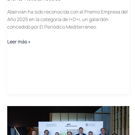
y
resilientes
Abervian ha sido reconocida con el Premio Empresa del
Año 2025 en la categoría de I+D+i, un galardón
concedido por El Periódico Mediterráneo.
Abervian
Leer más »
recibe
el
Premio
Empresa
del
Año
2025
en
la
categoría
de
I+D+i