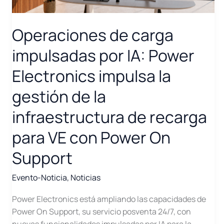
Operaciones de carga
impulsadas por IA: Power
Electronics impulsa la
gestión de la
infraestructura de recarga
para VE con Power On
Support
Evento-Noticia
,
Noticias
Power Electronics está ampliando las capacidades de
Power On Support, su servicio posventa 24/7, con
nuevas funcionalidades impulsadas por IA para la