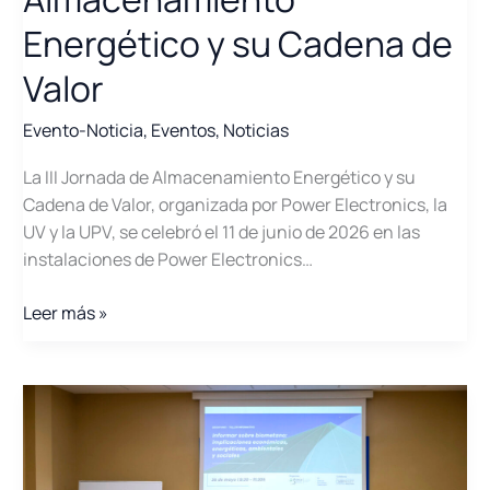
Energético y su Cadena de
Valor
Evento-Noticia
,
Eventos
,
Noticias
La III Jornada de Almacenamiento Energético y su
Cadena de Valor, organizada por Power Electronics, la
UV y la UPV, se celebró el 11 de junio de 2026 en las
instalaciones de Power Electronics…
Del
Leer más »
megavatio
instalado
al
megavatio
gestionable
–