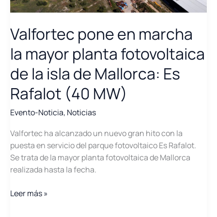
las
baterías
que
Valfortec pone en marcha
desplegará
la mayor planta fotovoltaica
en
sus
de la isla de Mallorca: Es
plantas
Rafalot (40 MW)
Evento-Noticia
,
Noticias
Valfortec ha alcanzado un nuevo gran hito con la
puesta en servicio del parque fotovoltaico Es Rafalot.
Se trata de la mayor planta fotovoltaica de Mallorca
realizada hasta la fecha.
Valfortec
Leer más »
pone
en