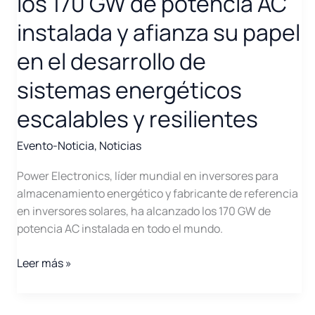
los 170 GW de potencia AC
para
instalada y afianza su papel
VE
con
en el desarrollo de
Power
sistemas energéticos
On
Support
escalables y resilientes
Evento-Noticia
,
Noticias
Power Electronics, líder mundial en inversores para
almacenamiento energético y fabricante de referencia
en inversores solares, ha alcanzado los 170 GW de
potencia AC instalada en todo el mundo.
Power
Leer más »
Electronics
alcanza