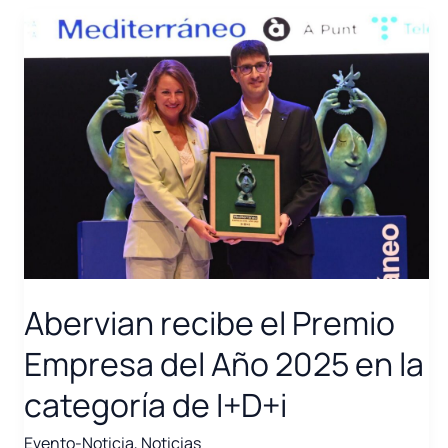
los
170
GW
de
potencia
AC
instalada
y
afianza
su
papel
en
el
Abervian recibe el Premio
desarrollo
de
Empresa del Año 2025 en la
sistemas
categoría de I+D+i
energéticos
escalables
Evento-Noticia
,
Noticias