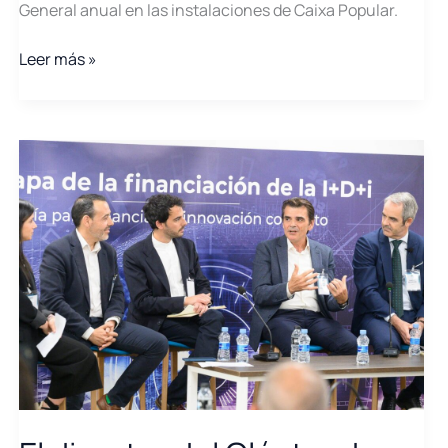
General anual en las instalaciones de Caixa Popular.
La
Leer más »
Asamblea
General
del
Clúster
Energía
Comunitat
Valenciana
reúne
a
empresas
y
administración
para
abordar
el