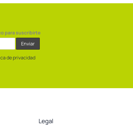
co para suscribirte
tica de privacidad
Legal