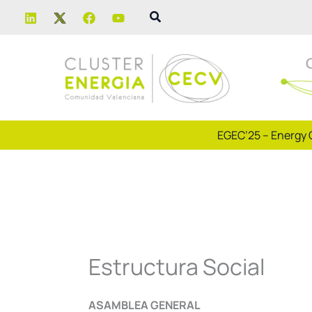
Ir
Buscar
al
contenido
EGEC’25 – Energy 
Estructura Social
ASAMBLEA GENERAL