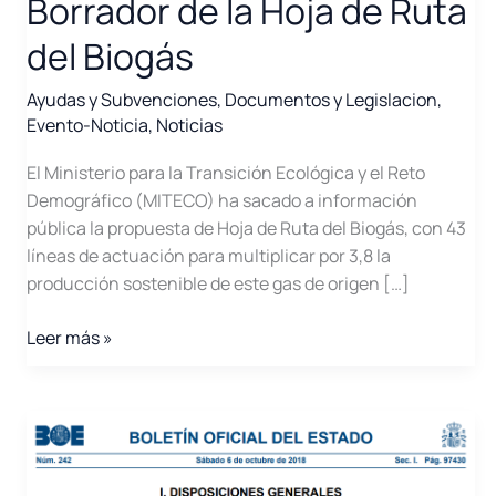
Borrador de la Hoja de Ruta
del Biogás
Ayudas y Subvenciones
,
Documentos y Legislacion
,
Evento-Noticia
,
Noticias
El Ministerio para la Transición Ecológica y el Reto
Demográfico (MITECO) ha sacado a información
pública la propuesta de Hoja de Ruta del Biogás, con 43
líneas de actuación para multiplicar por 3,8 la
producción sostenible de este gas de origen […]
Consulta
Leer más »
Pública
sobre
el
Borrador
de