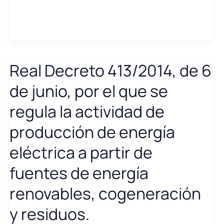
2017,
de
la
Dirección
General
Real Decreto 413/2014, de 6
de
Política
de junio, por el que se
Energética
regula la actividad de
y
Minas,
producción de energía
por
la
eléctrica a partir de
que
fuentes de energía
se
publica
renovables, cogeneración
la
tarifa
y residuos.
de