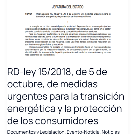
la
Hoja
de
Ruta
del
Biogás
RD-ley 15/2018, de 5 de
octubre, de medidas
urgentes para la transición
energética y la protección
de los consumidores
Documentos y Legislacion
,
Evento-Noticia
,
Noticias