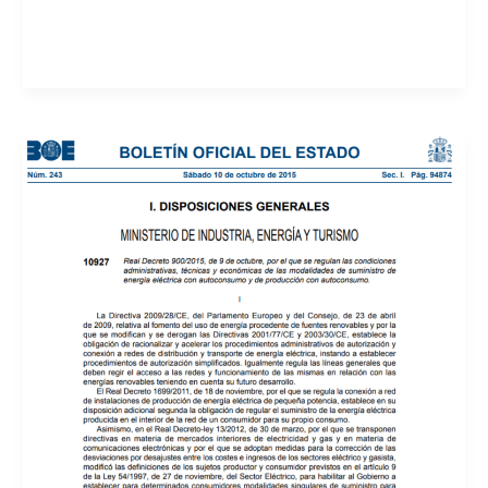
de
12
de
diciembre