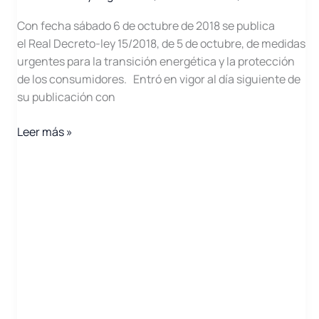
Con fecha sábado 6 de octubre de 2018 se publica
el Real Decreto-ley 15/2018, de 5 de octubre, de medidas
urgentes para la transición energética y la protección
de los consumidores. Entró en vigor al día siguiente de
su publicación con
RD-
Leer más »
ley
15/2018,
de
5
de
octubre,
de
medidas
urgentes
para