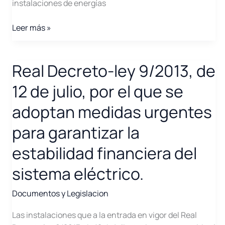
instalaciones de energías
Propuesta
Leer más »
de
orden
por
Real Decreto-ley 9/2013, de
la
12 de julio, por el que se
que
se
adoptan medidas urgentes
establecen
para garantizar la
los
valores
estabilidad financiera del
de
retribución
sistema eléctrico.
a
la
Documentos y Legislacion
operación
Las instalaciones que a la entrada en vigor del Real
del