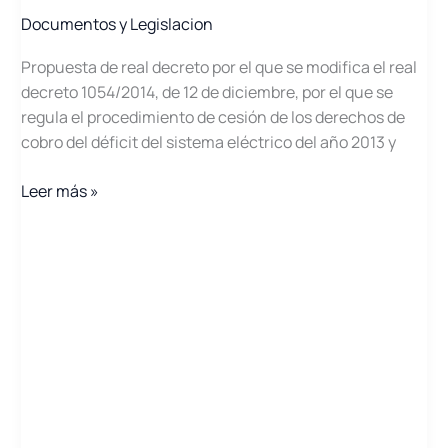
Documentos y Legislacion
Propuesta de real decreto por el que se modifica el real
decreto 1054/2014, de 12 de diciembre, por el que se
regula el procedimiento de cesión de los derechos de
cobro del déficit del sistema eléctrico del año 2013 y
Propuesta
Leer más »
de
RD
por
el
que
se
modifica
el
RD
1054/2014,