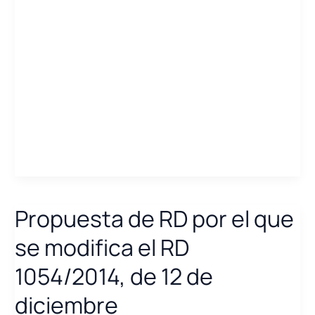
Código
de
la
Energía
Eléctrica
actualizado
Propuesta de RD por el que
se modifica el RD
1054/2014, de 12 de
diciembre