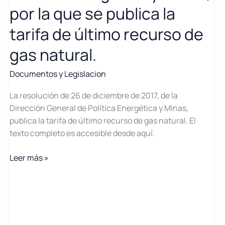
de
por la que se publica la
detalle
para
tarifa de último recurso de
la
gas natural.
emisión
del
Documentos y Legislacion
informe
de
La resolución de 26 de diciembre de 2017, de la
verificación
Dirección General de Política Energética y Minas,
de
publica la tarifa de último recurso de gas natural. El
la
texto completo es accesible desde aquí.
sostenibilidad
de
Resolución
Leer más »
los
de
biocarburantes
26
y
de
biolíquidos
diciembre
de