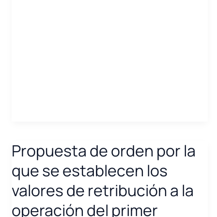
la
transición
energética
y
la
protección
de
los
consumidores
Propuesta de orden por la
que se establecen los
valores de retribución a la
operación del primer