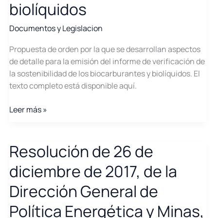
biolíquidos
Documentos y Legislacion
Propuesta de orden por la que se desarrollan aspectos
de detalle para la emisión del informe de verificación de
la sostenibilidad de los biocarburantes y biolíquidos. El
texto completo está disponible aquí.
Propuesta
Leer más »
de
orden
por
Resolución de 26 de
la
diciembre de 2017, de la
que
se
Dirección General de
desarrollan
Política Energética y Minas,
aspectos