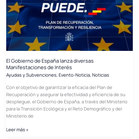
para
identificar
líneas
de
actuación
en
redes
inteligentes,
El Gobierno de España lanza diversas
almacenamiento
Manifestaciones de Interés
energético
Ayudas y Subvenciones
,
Evento-Noticia
,
Noticias
y
flexibilidad
Con el objetivo de garantizar la eficacia del Plan de
Recuperación y asegurar la efectividad y eficiencia de su
despliegue, el Gobierno de España, a través del Ministerio
para la Transición Ecológica y el Reto Demográfico y del
Ministerio de
El
Leer más »
Gobierno