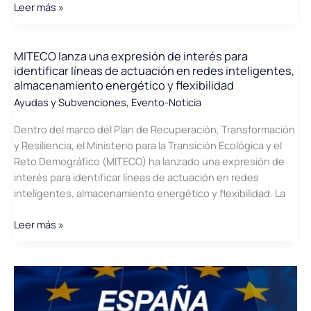
MITECO
Leer más »
lanza
una
expresión
MITECO lanza una expresión de interés para
identificar líneas de actuación en redes inteligentes,
de
almacenamiento energético y flexibilidad
interés
Ayudas y Subvenciones
,
Evento-Noticia
relativa
a
Dentro del marco del Plan de Recuperación, Transformación
energías
y Resiliencia, el Ministerio para la Transición Ecológica y el
renovables
Reto Demográfico (MITECO) ha lanzado una expresión de
en
interés para identificar líneas de actuación en redes
el
inteligentes, almacenamiento energético y flexibilidad. La
marco
del
MITECO
Leer más »
Plan
lanza
de
una
Recuperación,
expresión
Transformación
de
y
interés
Resiliencia