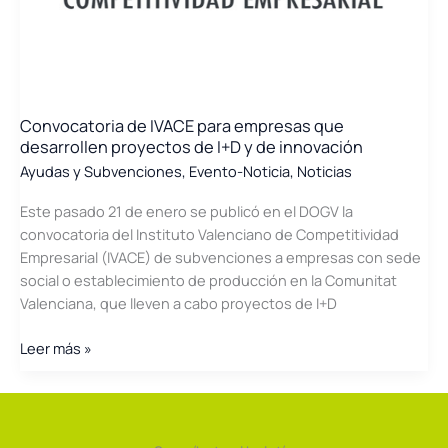
Plan
Estratégico
de
la
Industria
Valenciana
Convocatoria de IVACE para empresas que
(PEIV)
desarrollen proyectos de I+D y de innovación
Ayudas y Subvenciones
,
Evento-Noticia
,
Noticias
Este pasado 21 de enero se publicó en el DOGV la
convocatoria del Instituto Valenciano de Competitividad
Empresarial (IVACE) de subvenciones a empresas con sede
social o establecimiento de producción en la Comunitat
Valenciana, que lleven a cabo proyectos de I+D
Convocatoria
Leer más »
de
IVACE
para
empresas