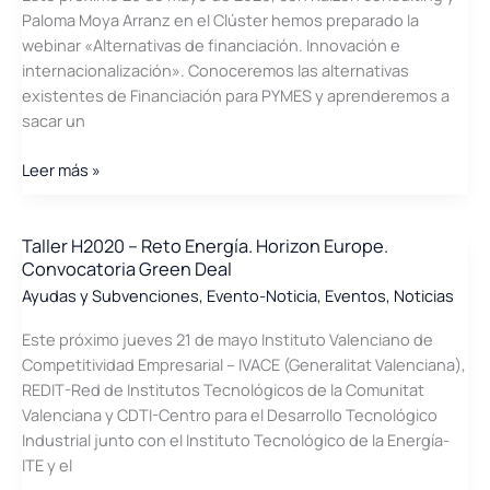
Paloma Moya Arranz en el Clúster hemos preparado la
Transformación
webinar «Alternativas de financiación. Innovación e
Digital
internacionalización». Conoceremos las alternativas
y
existentes de Financiación para PYMES y aprenderemos a
la
sacar un
Innovación
Empresarial
Webinar
Leer más »
20-
mayo:
«Alternativas
Taller H2020 – Reto Energía. Horizon Europe.
Convocatoria Green Deal
de
financiación.
Ayudas y Subvenciones
,
Evento-Noticia
,
Eventos
,
Noticias
Innovación
Este próximo jueves 21 de mayo Instituto Valenciano de
e
Competitividad Empresarial – IVACE (Generalitat Valenciana),
internacionalización»
REDIT-Red de Institutos Tecnológicos de la Comunitat
Valenciana y CDTI-Centro para el Desarrollo Tecnológico
Industrial junto con el Instituto Tecnológico de la Energía-
ITE y el