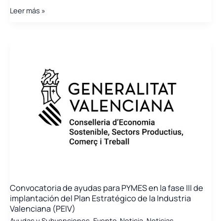
Taller
Leer más »
H2020
–
Reto
Energía.
Horizon
Europe.
Convocatoria
Green
Deal
Convocatoria de ayudas para PYMES en la fase III de
implantación del Plan Estratégico de la Industria
Valenciana (PEIV)
Ayudas y Subvenciones
,
Evento-Noticia
,
Noticias