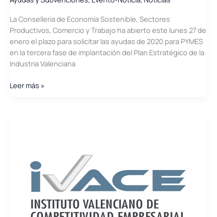
La Conselleria de Economía Sostenible, Sectores
Productivos, Comercio y Trabajo ha abierto este lunes 27 de
enero el plazo para solicitar las ayudas de 2020 para PYMES
en la tercera fase de implantación del Plan Estratégico de la
Industria Valenciana
Convocatoria
Leer más »
de
ayudas
para
PYMES
en
la
fase
III
de
implantación
del