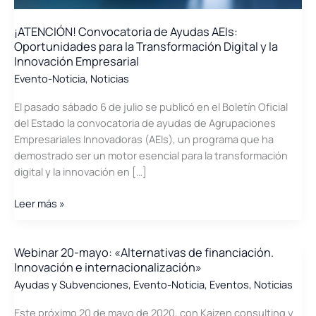
¡ATENCIÓN! Convocatoria de Ayudas AEIs:
Oportunidades para la Transformación Digital y la
Innovación Empresarial
Evento-Noticia
,
Noticias
El pasado sábado 6 de julio se publicó en el Boletín Oficial
del Estado la convocatoria de ayudas de Agrupaciones
Empresariales Innovadoras (AEIs), un programa que ha
demostrado ser un motor esencial para la transformación
digital y la innovación en […]
¡ATENCIÓN!
Leer más »
Convocatoria
de
Ayudas
Webinar 20-mayo: «Alternativas de financiación.
Innovación e internacionalización»
AEIs:
Oportunidades
Ayudas y Subvenciones
,
Evento-Noticia
,
Eventos
,
Noticias
para
Este próximo 20 de mayo de 2020, con Kaizen consulting y
la