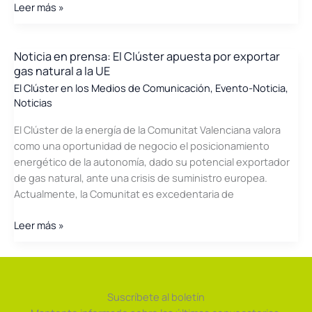
La
Leer más »
Fundación
f2e
y
Noticia en prensa: El Clúster apuesta por exportar
gas natural a la UE
el
Clúster
El Clúster en los Medios de Comunicación
,
Evento-Noticia
,
Noticias
realizan
una
El Clúster de la energía de la Comunitat Valenciana valora
jornada
como una oportunidad de negocio el posicionamiento
de
energético de la autonomía, dado su potencial exportador
Sistemas
de gas natural, ante una crisis de suministro europea.
de
Actualmente, la Comunitat es excedentaria de
Iluminación
Eficiente
Noticia
Leer más »
en
prensa:
El
Clúster
Suscríbete al boletín
apuesta