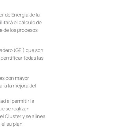
r de Energía de la
itará el cálculo de
e de los procesos
nadero (GEI) que son
dentificar todas las
ones con mayor
ara la mejora del
d al permitir la
ue se realizan
l Cluster y se alinea
 el su plan