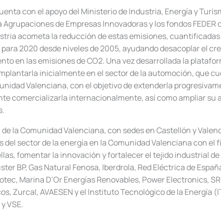
uenta con el apoyo del Ministerio de Industria, Energía y Turis
 Agrupaciones de Empresas Innovadoras y los fondos FEDER d
dustria acometa la reducción de estas emisiones, cuantificada
 para 2020 desde niveles de 2005, ayudando desacoplar el cr
to en las emisiones de CO2. Una vez desarrollada la platafo
mplantarla inicialmente en el sector de la automoción, que c
unidad Valenciana, con el objetivo de extenderla progresivam
te comercializarla internacionalmente, así como ampliar su a
s.
a de la Comunidad Valenciana, con sedes en Castellón y Valenc
 del sector de la energía en la Comunidad Valenciana con el fi
las, fomentar la innovación y fortalecer el tejido industrial d
ster BP, Gas Natural Fenosa, Iberdrola, Red Eléctrica de Espa
tec, Marina D’Or Energías Renovables, Power Electronics, SRB
os, Zurcal, AVAESEN y el Instituto Tecnológico de la Energía (
y VSE.