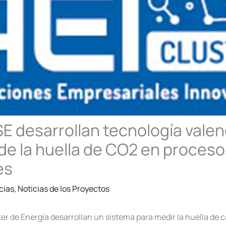
E desarrollan tecnología valen
 de la huella de CO2 en proces
es
cias
,
Noticias de los Proyectos
ter de Energía desarrollan un sistema para medir la huella de