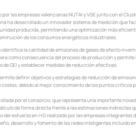
 por las empresas valencianas NUTAI y VSE junto con el Cluste
a ha desarrollado un innovador sistema de medición que facil
 unidad producida, permitiendo una optimización más eficient
isminución de los consumos energéticos industriales.
 identifica la cantidad de emisiones de gases de efecto inver
fera como consecuencia del proceso de producción y permite i
 de GEI y establecer medidas de reducción efectivas.
permite definir objetivos y estrategias de reducción de emisi
e costes, debido al mejor conocimiento de los puntos críticos p
ollada por el consorcio, que representa una importante noveda
cálculo de forma directa frente a las estimaciones indirectas q
o del esfuerzo en I+D realizado por las empresas integrantes de
seño, desarrollo y fomento de las redes inteligentes incluido en