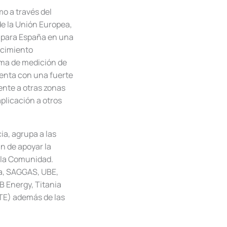
mo a través del
e la Unión Europea,
s para España en una
ecimiento
rma de medición de
uenta con una fuerte
ente a otras zonas
plicación a otros
ia, agrupa a las
n de apoyar la
e la Comunidad.
ña, SAGGAS, UBE,
 Energy, Titania
ITE) además de las