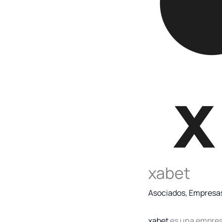
xabet
Asociados
,
Empresa
xabet
es una empresa