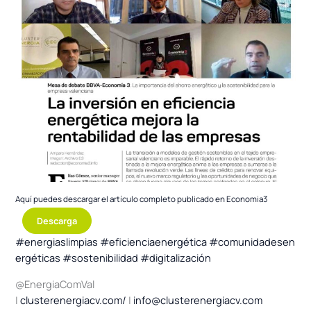
Aquí puedes descargar el artículo completo publicado en Economia3
Descarga
#energiaslimpias
#eficienciaenergética
#comunidadesen
ergéticas
#sostenibilidad
#digitalización
@EnergiaComVal
|
clusterenergiacv.com/
|
info@clusterenergiacv.com