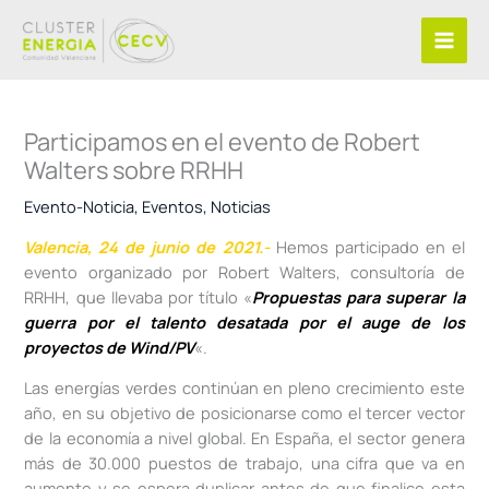
Ir
al
contenido
Participamos en el evento de Robert
Walters sobre RRHH
Evento-Noticia
,
Eventos
,
Noticias
Valencia, 24 de junio de 2021.-
Hemos participado en el
evento organizado por Robert Walters, consultoría de
RRHH, que llevaba por título «
Propuestas para superar la
guerra por el talento desatada por el auge de los
proyectos de Wind/PV
«.
Las energías verdes continúan en pleno crecimiento este
año, en su objetivo de posicionarse como el tercer vector
de la economía a nivel global. En España, el sector genera
más de 30.000 puestos de trabajo, una cifra que va en
aumento y se espera duplicar antes de que finalice esta