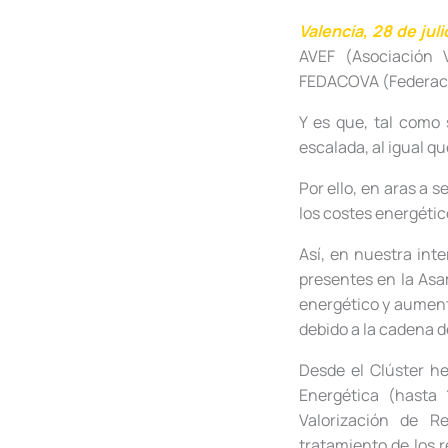
Valencia, 28 de jul
AVEF (Asociación V
FEDACOVA (Federaci
Y es que, tal como 
escalada, al igual qu
Por ello, en aras a 
los costes energétic
Así, en nuestra int
presentes en la Asa
energético y aument
debido a la cadena d
Desde el Clúster h
Energética (hasta 
Valorización de R
tratamiento de los r