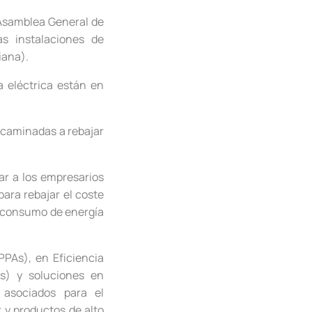
 Asamblea General de
as instalaciones de
iana).
a eléctrica están en
encaminadas a rebajar
ar a los empresarios
ara rebajar el coste
o consumo de energía
PAs), en Eficiencia
as) y soluciones en
 asociados para el
r y productos de alto