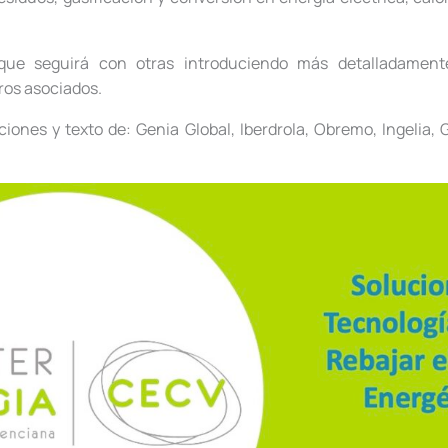
 que seguirá con otras introduciendo más detalladamente
ros asociados.
iones y texto de: Genia Global, Iberdrola, Obremo, Ingelia, G