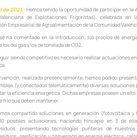
io de 2021.-
Hemos tenido la oportunidad de participar en la
alenciana de Explotaciones Frigoristas), celebrada en l
ón Empresarial de Agroalimentación de la Comunidad Valenc
se ha comentado en la introducción, los precios de energí
e los del gas y los de tonelada de CO2.
seguir siendo competitivo es necesario realizar actuaciones 
os.
ervención, realizada presencialmente, hemos podido present
mblea (y conectados telemáticamente) diversas soluciones p
ar la eficiencia energética. Dichas empresas poseen un alt
e frio que deben mantener.
emos compartido soluciones en generación (fotovoltaica y P
10 posibles actuaciones, haciendo hincapié en 3 de ell
esiduos, presentando tecnologías punteras de nuestros
esiduos, gasificación y conversión en energía eléctrica, calo