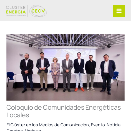
Ir
al
contenido
Coloquio de Comunidades Energéticas
Locales
El Clúster en los Medios de Comunicación
,
Evento-Noticia
,
Eventos
,
Noticias