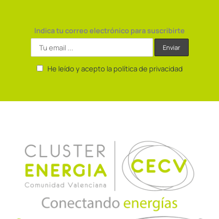
Indica tu correo electrónico para suscribirte
He leído y acepto la política de privacidad