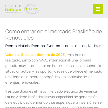
Ir
al
contenido
Como entrar en el mercado Brasileño de
Renovables
Evento-Noticia
,
Eventos
,
Eventos Internacionales
,
Noticias
Valencia, 21 de septiembre de 2023.-
Hoy hemos
realizado, junto con IVACE Internacional, una jornada
gratuita muy interesante en la que se nos han expuesto la
situación actual y las oportunidades que ofrece el mercado
brasileño en el sector energético, en particular de las
energías renovables.
Y es que Brasil es el mayor mercado eléctrico de América
Latina y tiene la séptima mayor capacidad de generación
de electricidad del mundo y se espera que la inversión en el
sector eléctrico brasileño alcance los 94.000 millones de