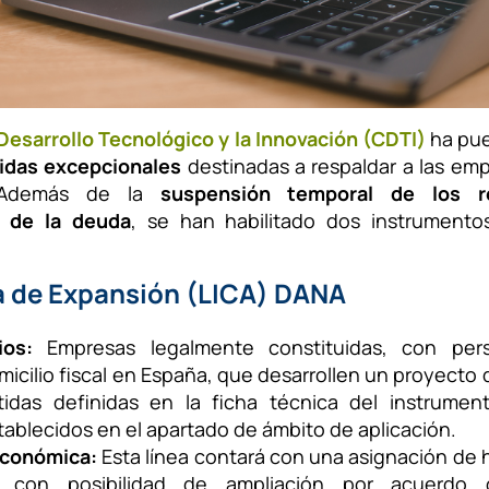
Desarrollo Tecnológico y la Innovación (CDTI)
ha pue
das excepcionales
destinadas a respaldar a las em
Además de la
suspensión temporal de los r
n de la deuda
, se han habilitado dos instrumento
a de Expansión (LICA) DANA
ios:
Empresas legalmente constituidas, con perso
micilio fiscal en España, que desarrollen un proyecto 
tidas definidas en la ficha técnica del instrume
stablecidos en el apartado de ámbito de aplicación.
económica:
Esta línea contará con una asignación de 
 con posibilidad de ampliación por acuerdo