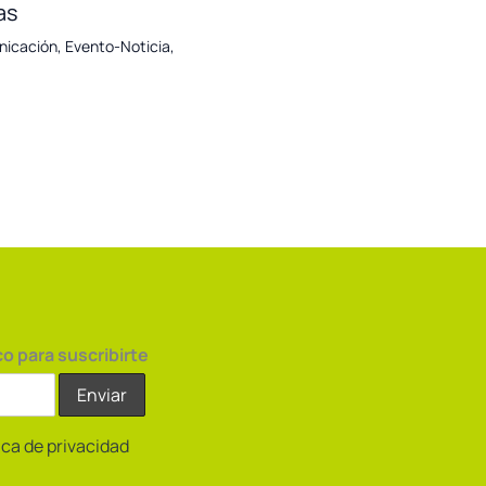
as
nicación
,
Evento-Noticia
,
co para suscribirte
tica de privacidad