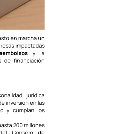
sto en marcha un
presas impactadas
eembolsos
y la
s de financiación
nalidad jurídica
de inversión en las
nto y cumplan los
hasta 200 millones
 del Consejo de