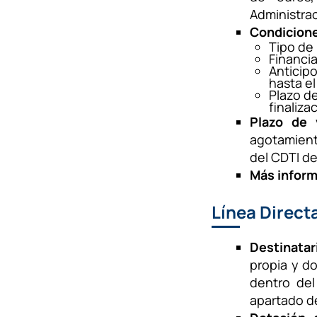
Administrac
Condicione
Tipo de 
Financi
Anticip
hasta e
Plazo de
finaliza
Plazo de 
agotamient
del CDTI de
Más inform
Línea Direct
Destinatar
propia y do
dentro del
apartado de