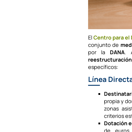
El
Centro para el 
conjunto de
medi
por la
DANA
. 
reestructuració
específicos:
Línea Direct
Destinatar
propia y do
zonas asis
criterios e
Dotación 
de euros,