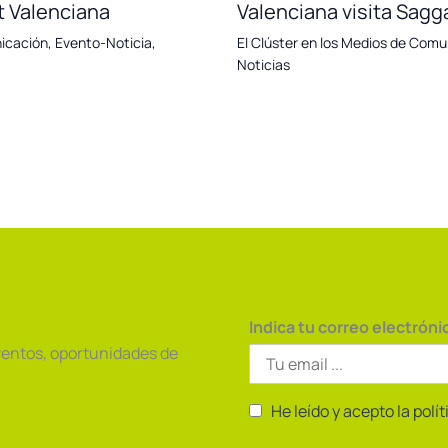
t Valenciana
Valenciana visita Sagg
nicación
,
Evento-Noticia
,
El Clúster en los Medios de Comu
Noticias
Indica tu correo electróni
ventos, oportunidades de
He leído y acepto la polí