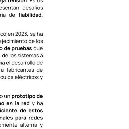
aja tensión
. Estos
resentan desafíos
eria de
fiabilidad,
ncó en 2023, se ha
ejecimiento de los
o de pruebas
que
 de los sistemas a
ia el desarrollo de
a fabricantes de
ulos eléctricos y
do un
prototipo de
no en la red
y ha
ficiente de estos
onales para redes
rriente alterna y