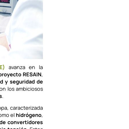
E)
avanza en la
proyecto RESAIN
,
dad y seguridad de
con los ambiciosos
s
.
pa, caracterizada
como el
hidrógeno
,
 de convertidores