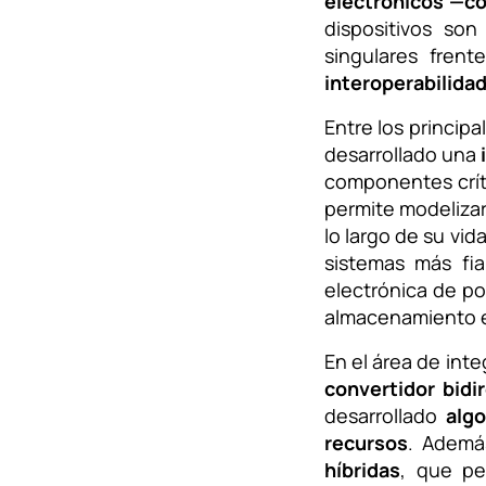
electrónicos —co
dispositivos son
singulares fren
interoperabilidad
Entre los princip
desarrollado una
componentes críti
permite modelizar
lo largo de su vid
sistemas más fi
electrónica de p
almacenamiento e
En el área de int
convertidor bidi
desarrollado
alg
recursos
. Ademá
híbridas
, que per