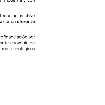
a, moderna y con
tecnologías clave
na
como
referente
ofinanciación por
ante convenio de
ntros tecnológicos