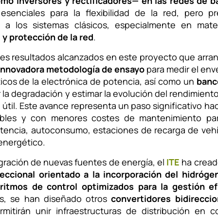
mo inversores y rectificadores— en las redes de b
 esenciales para la flexibilidad de la red, pero p
te a los sistemas clásicos, especialmente en mat
 y protección de la red
.
ales resultados alcanzados en este proyecto que arra
innovadora metodología de ensayo
para medir el env
cos de la electrónica de potencia, así como un
banc
 la degradación y estimar la evolución del rendimiento
a útil. Este avance representa un paso significativo hac
ables y con menores costes de mantenimiento par
otencia, autoconsumo, estaciones de recarga de vehíc
nergético.
egración de nuevas fuentes de energía, el
ITE
ha crea
reccional orientado a la incorporación del hidróge
oritmos de control optimizados para la gestión e
s, se han diseñado otros
convertidores bidirecci
mitirán unir infraestructuras de distribución en co