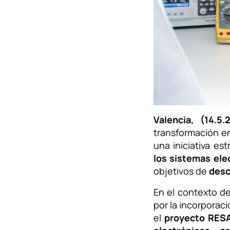
Valencia, (14.5.
transformación en
una iniciativa es
los sistemas ele
objetivos de
desc
En el contexto d
por la incorporac
el
proyecto RES