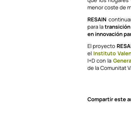
que los hogares
menor coste de m
RESAIN
continuar
para la
transición
en innovación para
El proyecto
RESA
el
Instituto Vale
I+D con la
Genera
de la Comunitat V
Compartir este ar