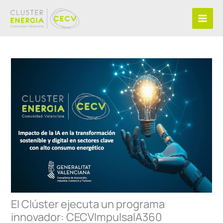
Ir
al
contenido
El Clúster ejecuta un programa
innovador: CECVImpulsaIA360