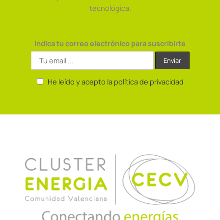
tecnológica.
Indica tu correo electrónico para suscribirte
He leído y acepto la política de privacidad