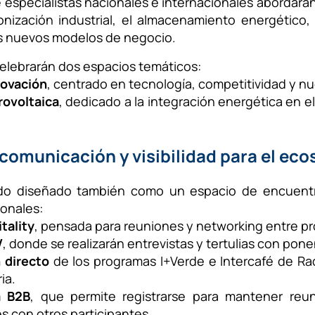
especialistas nacionales e internacionales abordará
nización industrial, el almacenamiento energético, l
los nuevos modelos de negocio.
 celebrarán dos espacios temáticos:
novación
, centrado en tecnología, competitividad y nu
rovoltaica
, dedicado a la integración energética en e
comunicación y visibilidad para el ec
do diseñado también como un espacio de encuentro
ionales:
tality
, pensada para reuniones y networking entre pr
V
, donde se realizarán entrevistas y tertulias con pon
 directo
de los programas I+Verde e Intercafé de Ra
ia.
a B2B
, que permite registrarse para mantener reun
s con otros participantes.