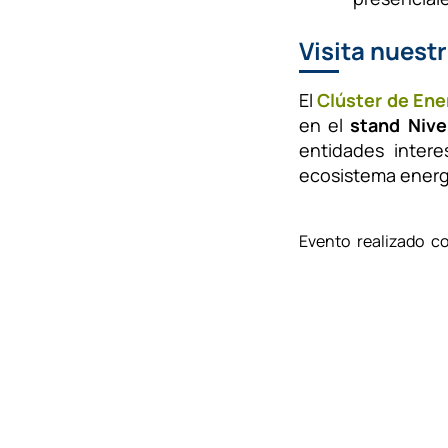
Visita nuest
El
Clúster de Ene
en el
stand Nive
entidades inter
ecosistema energ
Evento realizado c