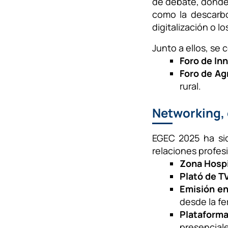
de debate, donde 
como la descarbo
digitalización o 
Junto a ellos, se
Foro de In
Foro de Ag
rural.
Networking, 
EGEC 2025 ha si
relaciones profes
Zona Hospi
Plató de T
Emisión en
desde la fer
Plataform
presenciale