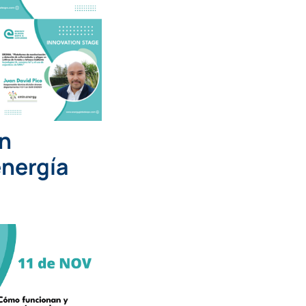
ón
energía