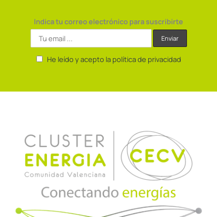
Indica tu correo electrónico para suscribirte
He leído y acepto la política de privacidad