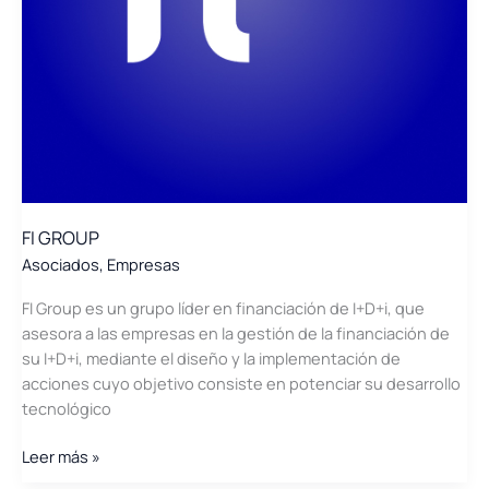
FI GROUP
Asociados
,
Empresas
FI Group es un grupo líder en financiación de I+D+i, que
asesora a las empresas en la gestión de la financiación de
su I+D+i, mediante el diseño y la implementación de
acciones cuyo objetivo consiste en potenciar su desarrollo
tecnológico
FI
Leer más »
GROUP