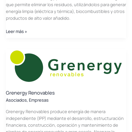
que permite eliminar los residuos, utilizándolos para generar
energía limpia (eléctrica y térmica), biocombustibles y otros
productos de alto valor añadido.
Greene
Leer más »
Waste
to
Energy
Grenergy Renovables
Asociados
,
Empresas
Grenergy Renovables produce energía de manera
independiente (IPP) mediante el desarrollo, estructuración
financiera, construcción, operación y mantenimiento de
plantas de energía renovable a gran escala. Alcanzar la