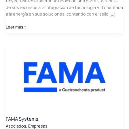
trayectoria en el sector ha dedicado una parte sustancial
de sus recursos a la integración de tecnología 4.0 orientada
a la energía en sus soluciones, contando con el sello […]
Exclusivas
Leer más »
Energéticas
FAMA Systems
Asociados
,
Empresas