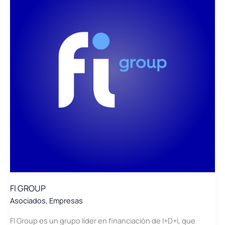
FI GROUP
Asociados
,
Empresas
FI Group es un grupo líder en financiación de I+D+i, que