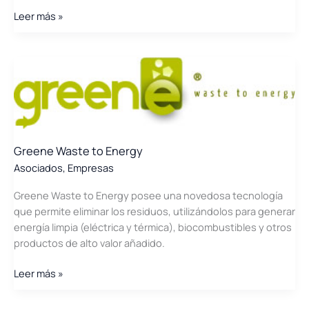
Genia
Leer más »
Global
Energy
Greene Waste to Energy
Asociados
,
Empresas
Greene Waste to Energy posee una novedosa tecnología
que permite eliminar los residuos, utilizándolos para generar
energía limpia (eléctrica y térmica), biocombustibles y otros
productos de alto valor añadido.
Greene
Leer más »
Waste
to