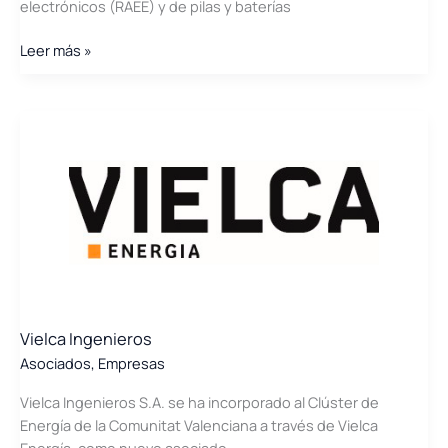
electrónicos (RAEE) y de pilas y baterías
European
Leer más »
Recycling
Platform
ERP
Vielca Ingenieros
Asociados
,
Empresas
Vielca Ingenieros S.A. se ha incorporado al Clúster de
Energía de la Comunitat Valenciana a través de Vielca