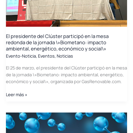
industriales\»
se
celebró
con
gran
El presidente del Clúster participó en la mesa
éxito
redonda de la jornada \»Biometano: impacto
ambiental, energético, económico y social\»
Evento-Noticia
,
Eventos
,
Noticias
El 25 de marzo, el presidente del Clúster participó en la mesa
de la jornada \»Biometano: impacto ambiental, energético,
económico y social\», organizada por GasRenovable.com.
El
Leer más »
presidente
del
Clúster
participó
en