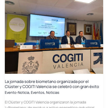
Clúster
participó
en
la
mesa
de
debate
\»La
industria
valenciana
ante
la
revolución
de
la
La jornada sobre biometano organizada por el
IA\»
Clúster y COGITI Valencia se celebró con gran éxito
durante
Evento-Noticia
,
Eventos
,
Noticias
la
feria
El Clúster y COGITI Valencia organizaron la jornada
Forinvest
\»Biometano: de residuo a activo energético-industrial