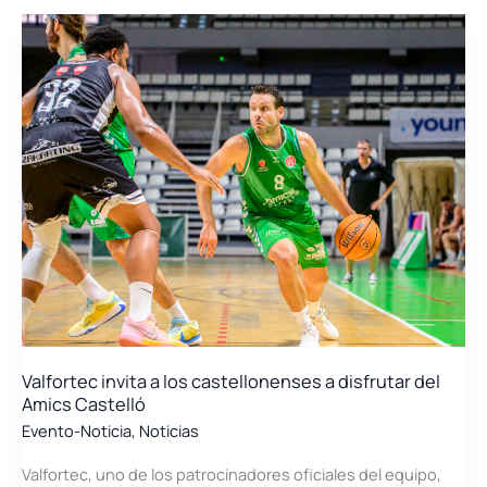
sistema
de
control
clave
para
integrar
almacenamiento
energético
ultrarrápido
en
el
transporte
marítimo
Valfortec invita a los castellonenses a disfrutar del
Amics Castelló
Evento-Noticia
,
Noticias
Valfortec, uno de los patrocinadores oficiales del equipo,