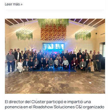
Los
Leer más »
principales
actores
del
sector
de
las
baterías
y
la
movilidad
se
reúnen
en
el
BatteryMove
organizado
por
El director del Clúster participó e impartió una
ITE
ponencia en el Roadshow Soluciones C&I organizado