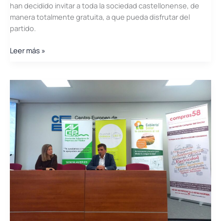
han decidido invitar a toda la sociedad castellonense, de
manera totalmente gratuita, a que pueda disfrutar del
partido.
Valfortec
Leer más »
invita
a
los
castellonenses
a
disfrutar
del
Amics
Castelló