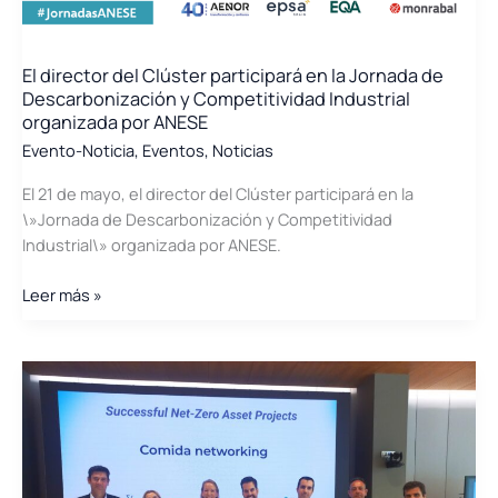
–
IWA
AD19
El director del Clúster participará en la Jornada de
Descarbonización y Competitividad Industrial
organizada por ANESE
Evento-Noticia
,
Eventos
,
Noticias
El 21 de mayo, el director del Clúster participará en la
\»Jornada de Descarbonización y Competitividad
Industrial\» organizada por ANESE.
El
Leer más »
director
del
Clúster
participará
en
la
Jornada
de