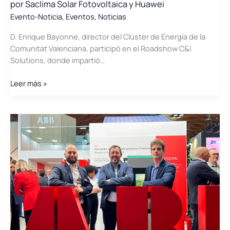
y
por Saclima Solar Fotovoltaica y Huawei
AEDIVE
Evento-Noticia
,
Eventos
,
Noticias
D. Enrique Bayonne, director del Clúster de Energía de la
Comunitat Valenciana, participó en el Roadshow C&I
Solutions, donde impartió…
El
Leer más »
director
del
Clúster
participó
e
impartió
una
ponencia
en
el
Roadshow
Soluciones