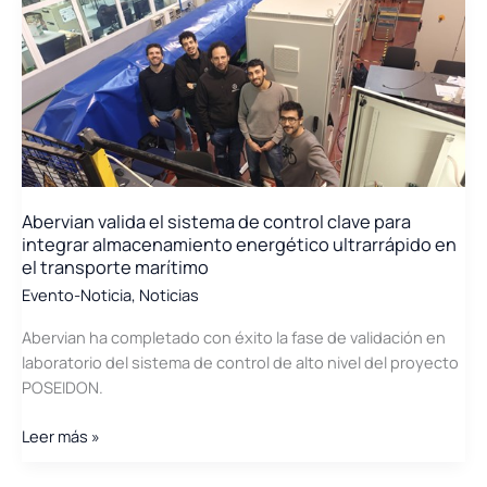
Net-
zero
Exitosos\»
Abervian valida el sistema de control clave para
integrar almacenamiento energético ultrarrápido en
el transporte marítimo
Evento-Noticia
,
Noticias
Abervian ha completado con éxito la fase de validación en
laboratorio del sistema de control de alto nivel del proyecto
POSEIDON.
Abervian
Leer más »
valida
el