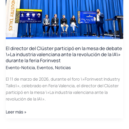
operativa
con
la
ampliación
de
su
Centro
El director del Clúster participó en la mesa de debate
NOC+SOC
\»La industria valenciana ante la revolución de la IA\»
durante la feria Forinvest
Evento-Noticia
,
Eventos
,
Noticias
El 11 de marzo de 2026, durante el foro \»Forinvest Industry
Talks\», celebrado en Feria Valencia, el director del Clúster
participó en la mesa \»La industria valenciana ante la
revolución de la IA\».
El
Leer más »
director
del