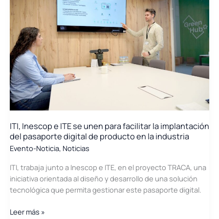
«Transición
Digital
y
Energética
en
el
Agro
Valenciano»
ITI, Inescop e ITE se unen para facilitar la implantación
del pasaporte digital de producto en la industria
Evento-Noticia
,
Noticias
ITI, trabaja junto a Inescop e ITE, en el proyecto TRACA, una
iniciativa orientada al diseño y desarrollo de una solución
tecnológica que permita gestionar este pasaporte digital.
ITI,
Leer más »