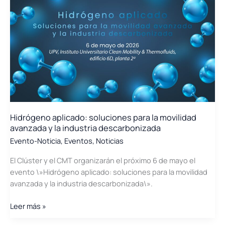
la
mesa
redonda
de
la
jornada
\»Biometano:
impacto
ambiental,
energético,
Hidrógeno aplicado: soluciones para la movilidad
económico
avanzada y la industria descarbonizada
y
Evento-Noticia
,
Eventos
,
Noticias
social\»
El Clúster y el CMT organizarán el próximo 6 de mayo el
evento \»Hidrógeno aplicado: soluciones para la movilidad
avanzada y la industria descarbonizada\».
Hidrógeno
Leer más »
aplicado: