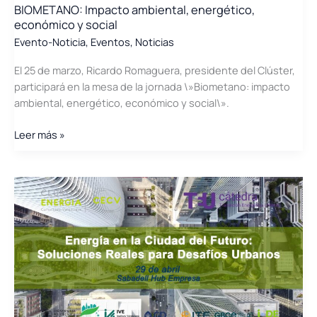
BIOMETANO: Impacto ambiental, energético,
económico y social
Evento-Noticia
,
Eventos
,
Noticias
El 25 de marzo, Ricardo Romaguera, presidente del Clúster,
participará en la mesa de la jornada \»Biometano: impacto
ambiental, energético, económico y social\».
BIOMETANO:
Leer más »
Impacto
ambiental,
energético,
económico
y
social