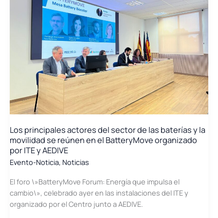
de
euros
de
facturación
en
2025
y
consolida
su
liderazgo
en
el
Los principales actores del sector de las baterías y la
mercado
movilidad se reúnen en el BatteryMove organizado
estadounidense
por ITE y AEDIVE
Evento-Noticia
,
Noticias
El foro \»BatteryMove Forum: Energía que impulsa el
cambio\», celebrado ayer en las instalaciones del ITE y
organizado por el Centro junto a AEDIVE.