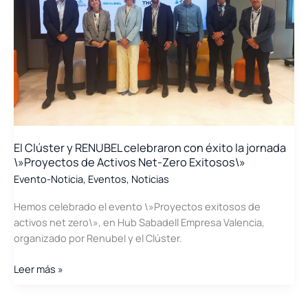
Descarbonización
y
Competitividad
Industrial
organizada
por
ANESE
El Clúster y RENUBEL celebraron con éxito la jornada
\»Proyectos de Activos Net-Zero Exitosos\»
Evento-Noticia
,
Eventos
,
Noticias
Hemos celebrado el evento \»Proyectos exitosos de
activos net zero\», en Hub Sabadell Empresa Valencia,
organizado por Renubel y el Clúster.
El
Leer más »
Clúster
y