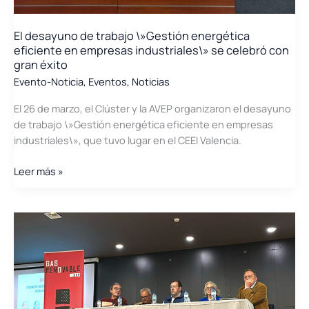
El desayuno de trabajo \»Gestión energética
eficiente en empresas industriales\» se celebró con
gran éxito
Evento-Noticia
,
Eventos
,
Noticias
El 26 de marzo, el Clúster y la AVEP organizaron el desayuno
de trabajo \»Gestión energética eficiente en empresas
industriales\», que tuvo lugar en el CEEI Valencia.
El
Leer más »
desayuno
de
trabajo
\»Gestión
energética
eficiente
en
empresas