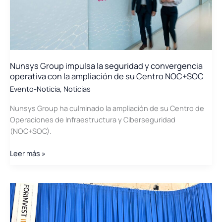
para
Desafíos
Urbanos\»
Nunsys Group impulsa la seguridad y convergencia
operativa con la ampliación de su Centro NOC+SOC
Evento-Noticia
,
Noticias
Nunsys Group ha culminado la ampliación de su Centro de
Operaciones de Infraestructura y Ciberseguridad
(NOC+SOC).
Nunsys
Leer más »
Group
impulsa
la
seguridad
y
convergencia