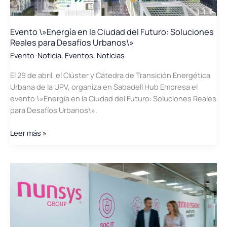
Evento \»Energía en la Ciudad del Futuro: Soluciones
Reales para Desafíos Urbanos\»
Evento-Noticia
,
Eventos
,
Noticias
El 29 de abril, el Clúster y Cátedra de Transición Energética
Urbana de la UPV, organiza en Sabadell Hub Empresa el
evento \»Energía en la Ciudad del Futuro: Soluciones Reales
para Desafíos Urbanos\».
Evento
Leer más »
\»Energía
en
la
Ciudad
del
Futuro:
Soluciones
Reales