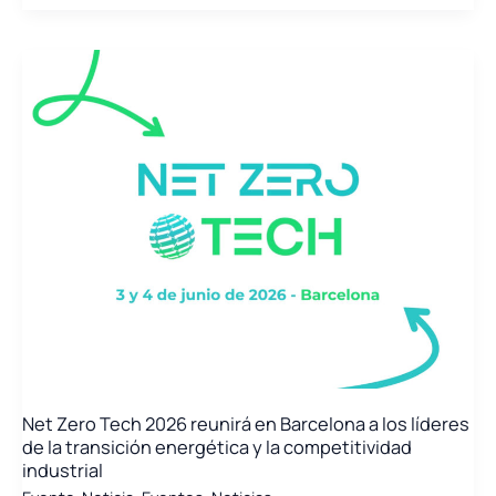
Inescop
e
ITE
se
unen
para
facilitar
la
implantación
del
pasaporte
digital
de
producto
en
la
industria
Net Zero Tech 2026 reunirá en Barcelona a los líderes
de la transición energética y la competitividad
industrial