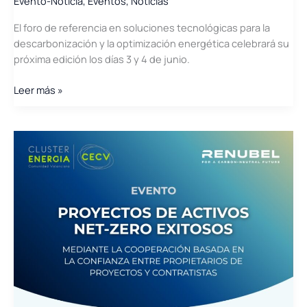
Evento-Noticia
,
Eventos
,
Noticias
El foro de referencia en soluciones tecnológicas para la
descarbonización y la optimización energética celebrará su
próxima edición los días 3 y 4 de junio.
Net
Leer más »
Zero
Tech
2026
reunirá
en
Barcelona
a
los
líderes
de
la
transición
energética