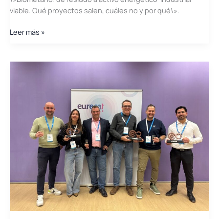
viable. Qué proyectos salen, cuáles no y por qué\».
La
Leer más »
jornada
sobre
biometano
organizada
por
el
Clúster
y
COGITI
Valencia
se
celebró
con
gran
éxito