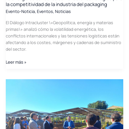
la competitividad de la industria del packaging
Evento-Noticia
,
Eventos
,
Noticias
El Diálogo Intracluster \»Geopolítica, energía y materias
primas\» analizó cómo la volatilidad energética, los
conflictos internacionales y las tensiones logísticas están
afectando a los costes, márgenes y cadenas de suministro
del sector.
La
Leer más »
energía
se
consolida
como
factor
estratégico
para
la
competitividad
de