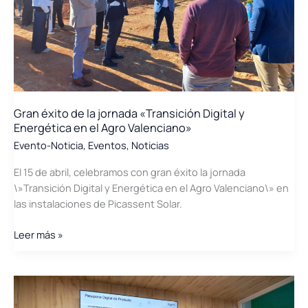
la
industria
del
packaging
Gran éxito de la jornada «Transición Digital y
Energética en el Agro Valenciano»
Evento-Noticia
,
Eventos
,
Noticias
El 15 de abril, celebramos con gran éxito la jornada
\»Transición Digital y Energética en el Agro Valenciano\» en
las instalaciones de Picassent Solar.
Gran
Leer más »
éxito
de
la
jornada