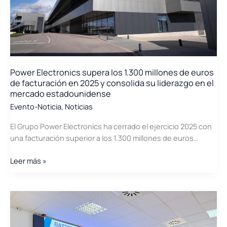
las
baterías
con
el
proyecto
REBORN,
Power Electronics supera los 1.300 millones de euros
galardonado
de facturación en 2025 y consolida su liderazgo en el
por
mercado estadounidense
el
Evento-Noticia
,
Noticias
Light
Mobility
El Grupo Power Electronics ha cerrado el ejercicio 2025 con
Cluster
una facturación superior a los 1.300 millones de euros…
2025
Power
Leer más »
Electronics
supera
los
1.300
millones