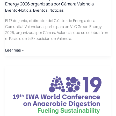
Energy 2026 organizada por Cámara Valencia
Evento-Noticia
,
Eventos
,
Noticias
El 17 de junio, el director del Clúster de Energía de la
Comunitat Valenciana, participará en VLC Green Energy
2026, organizada por Cámara Valencia, que se celebrará en
el Palacio de la Exposición de Valencia.
El
Leer más »
director
del
Clúster
participará
en
VLC
Green
Energy
2026
organizada
por