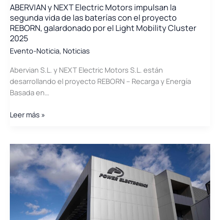
ABERVIAN y NEXT Electric Motors impulsan la
segunda vida de las baterías con el proyecto
REBORN, galardonado por el Light Mobility Cluster
2025
Evento-Noticia
,
Noticias
Abervian S.L. y NEXT Electric Motors S.L. están
desarrollando el proyecto REBORN – Recarga y Energía
Basada en…
ABERVIAN
Leer más »
y
NEXT
Electric
Motors
impulsan
la
segunda
vida
de