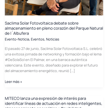
Saclima Solar Fotovoltaica debate sobre
almacenamiento en pleno corazón del Parque Natural
de l´Albufera
Evento-Noticia
,
Eventos
,
Noticias
El pasado 27 de junio, Saclima Solar Fotovoltaica S.L. celebró
una exitosa jornada de networking y formación bajo el lema
#DeSolaSol en El Palmar, en una barraca auténtica
valenciana. Este evento, diseñado para explorar el futuro
del almacenamiento energético, reunió […]
Saclima
Leer más »
Solar
Fotovoltaica
debate
MITECO lanza una expresión de interés para
identificar líneas de actuación en redes inteligentes,
sobre