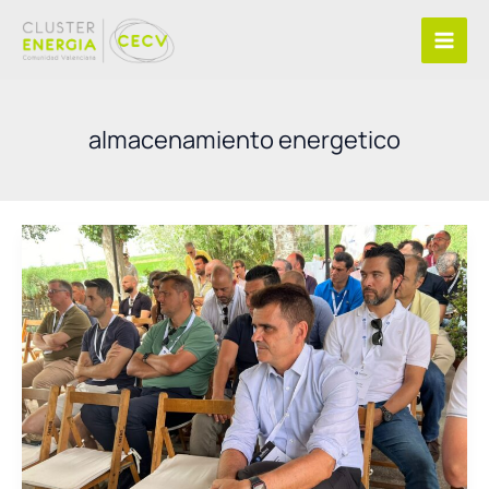
Ir
al
contenido
almacenamiento energetico