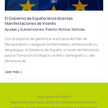
en
redes
inteligentes,
El Gobierno de España lanza diversas
almacenamiento
Manifestaciones de Interés
energético
Ayudas y Subvenciones
,
Evento-Noticia
,
Noticias
y
flexibilidad
Con el objetivo de garantizar la eficacia del Plan de
Recuperación y asegurar la efectividad y eficiencia de su
despliegue, el Gobierno de España, a través del Ministerio
para la Transición Ecológica y el Reto Demográfico y del
Ministerio de
El
Leer más »
Gobierno
de
España
lanza
Suscríbete al boletín
diversas
Mantente informado sobre las últimas convocatorias,
Manifestaciones
eventos, oportunidades de financiación e innovación