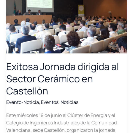
Exitosa Jornada dirigida al
Sector Cerámico en
Castellón
Evento-Noticia
,
Eventos
,
Noticias
Este miércoles 19 de junio el Clúster de Energía y el
Colegio de Ingenieros Industriales de la Comunidad
Valenciana, sede Castellón, organizaron la jornada