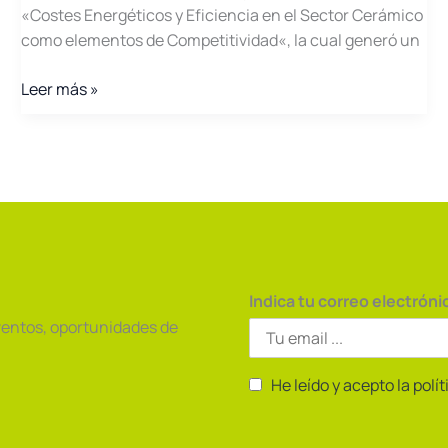
«Costes Energéticos y Eficiencia en el Sector Cerámico
como elementos de Competitividad«, la cual generó un
Exitosa
Leer más »
Jornada
dirigida
al
Sector
Cerámico
en
Castellón
Indica tu correo electróni
ventos, oportunidades de
He leído y acepto la polí