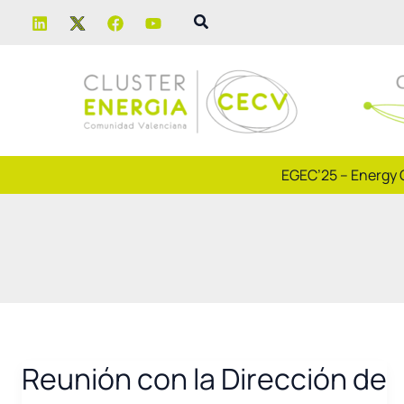
Ir
Buscar
al
contenido
EGEC’25 – Energy 
Reunión con la Dirección de