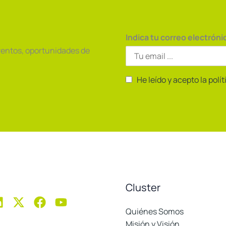
Indica tu correo electróni
ventos, oportunidades de
He leído y acepto la polí
Cluster
Quiénes Somos
Misión y Visión