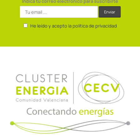
Indica tu correo electrónico para suscribirte
He leído y acepto la política de privacidad