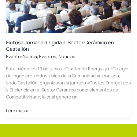
Intensivos
de
Energía»
Exitosa Jornada dirigida al Sector Cerámico en
Castellón
Evento-Noticia
,
Eventos
,
Noticias
Este miércoles 19 de junio el Clúster de Energía y el Colegio
de Ingenieros Industriales de la Comunidad Valenciana,
sede Castellón, organizaron la jornada «Costes Energéticos
y Eficiencia en el Sector Cerámico como elementos de
Competitividad«, la cual generó un
Exitosa
Leer más »
Jornada
dirigida
al