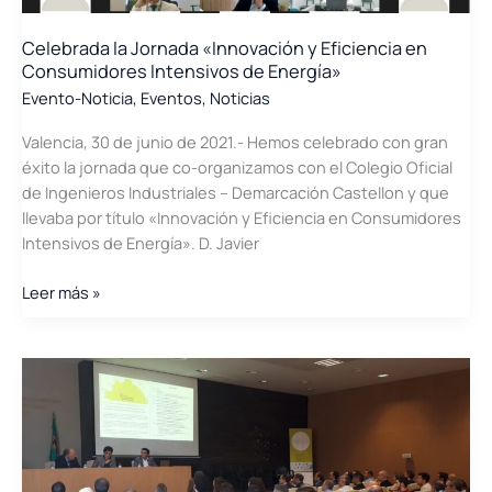
energética
centraron
Celebrada la Jornada «Innovación y Eficiencia en
el
Consumidores Intensivos de Energía»
debate
Evento-Noticia
,
Eventos
,
Noticias
en
Valencia, 30 de junio de 2021.- Hemos celebrado con gran
el
éxito la jornada que co-organizamos con el Colegio Oficial
II
de Ingenieros Industriales – Demarcación Castellon y que
Congreso
llevaba por título «Innovación y Eficiencia en Consumidores
de
Intensivos de Energía». D. Javier
Energía
de
Celebrada
Leer más »
Castellón
la
Jornada
«Innovación
y
Eficiencia
en
Consumidores