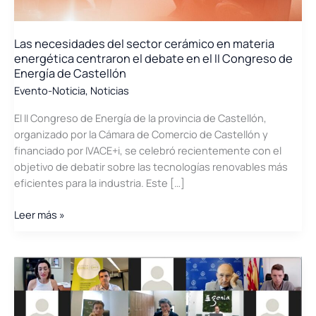
Las necesidades del sector cerámico en materia
energética centraron el debate en el II Congreso de
Energía de Castellón
Evento-Noticia
,
Noticias
El II Congreso de Energía de la provincia de Castellón,
organizado por la Cámara de Comercio de Castellón y
financiado por IVACE+i, se celebró recientemente con el
objetivo de debatir sobre las tecnologías renovables más
eficientes para la industria. Este […]
Las
Leer más »
necesidades
del
sector
cerámico
en
materia