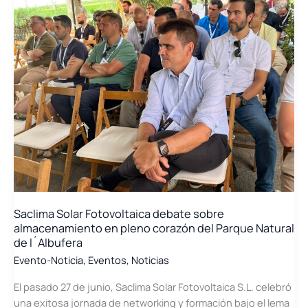
a
los
representantes
de
las
\»ciudades
verdes\»
de
Europa
en
la
Semana
del
Clima
Saclima Solar Fotovoltaica debate sobre
almacenamiento en pleno corazón del Parque Natural
de l´Albufera
Evento-Noticia
,
Eventos
,
Noticias
El pasado 27 de junio, Saclima Solar Fotovoltaica S.L. celebró
una exitosa jornada de networking y formación bajo el lema