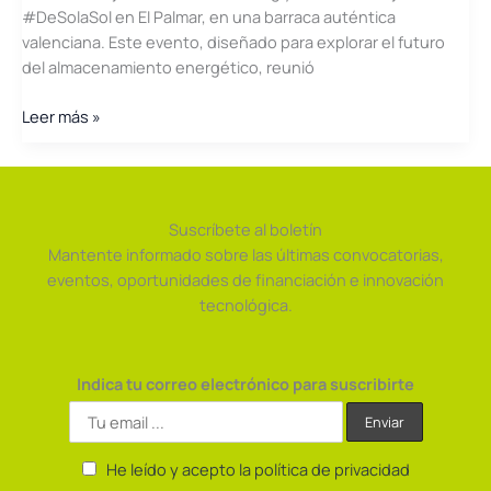
#DeSolaSol en El Palmar, en una barraca auténtica
valenciana. Este evento, diseñado para explorar el futuro
del almacenamiento energético, reunió
Saclima
Leer más »
Solar
Fotovoltaica
debate
sobre
Suscríbete al boletín
almacenamiento
Mantente informado sobre las últimas convocatorias,
en
eventos, oportunidades de financiación e innovación
pleno
tecnológica.
corazón
del
Parque
Indica tu correo electrónico para suscribirte
Natural
de
l
´Albufera
He leído y acepto la política de privacidad