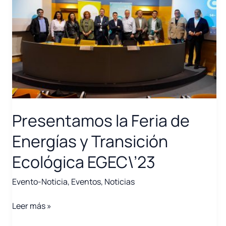
Presentamos la Feria de
Energías y Transición
Ecológica EGEC\’23
Evento-Noticia
,
Eventos
,
Noticias
Presentamos
Leer más »
la