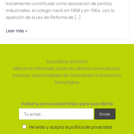
Inicialmente constituido como asociación de peritos
industriales, el colegio nació en 1958 y en 1964, con la
aparición de la Ley de Reforma de […]
COGITI
Leer más »
Valencia
Suscríbete al boletín
Mantente informado sobre las últimas convocatorias,
eventos, oportunidades de financiación e innovación
tecnológica.
Indica tu correo electrónico para suscribirte
He leído y acepto la política de privacidad