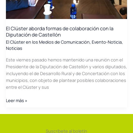
El Clúster aborda formas de colaboración con la
Diputación de Castellón
El Clúster en los Medios de Comunicación
,
Evento-Noticia
,
Noticias
Este viernes pasado hemos mantenido una reunión con el
Presidente de la Diputación de Castellón y varios diputados,
incluyendo el de Desarrollo Rural y de Concertación con los
municipios, con objeto de plantear posibles colaboraciones
entre el Clúster y sus
El
Leer más »
Clúster
aborda
formas
de
Suscríbete al boletín