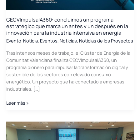
CECVImpulsaIA360: concluimos un programa
estratégico que marca un antes y un después en la
innovación para la industria intensiva en energía
Evento-Noticia
,
Eventos
,
Noticias
,
Noticias de los Proyectos
Tras intensos meses de trabajo, el Clúster de Energía de la
Comunitat Valenciana finaliza CECVImpulsaIA360, un
programa pionero para impulsar la transformación digital y
sostenible de los sectores con elevado consumo
energético. Un proyecto que ha conectado a empresas
industriales, […]
CECVImpulsaIA360:
Leer más »
concluimos
un
programa
estratégico
que