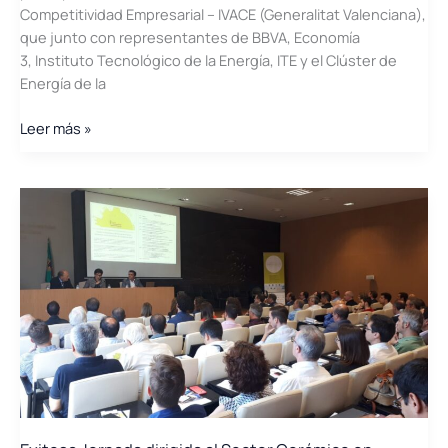
Competitividad Empresarial – IVACE (Generalitat Valenciana),
que junto con representantes de BBVA, Economía
3, Instituto Tecnológico de la Energía, ITE y el Clúster de
Energía de la
Mesa
Leer más »
Redonda
\»La
importancia
del
Ahorro
Energético
y
Sostenibilidad
para
las
empresas\»