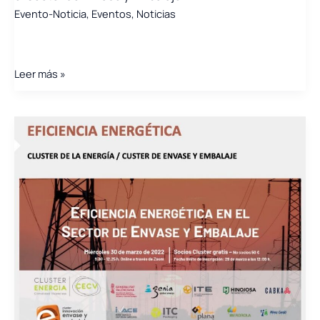
Evento-Noticia
,
Eventos
,
Noticias
de
baterías
de
VE
Celebrada
Leer más »
la
Jornada
sobre
Eficiencia
Energética
en
el
Sector
de
Envase
y
Embalaje