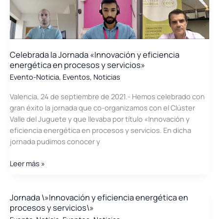
y
Embalaje
Celebrada la Jornada «Innovación y eficiencia
energética en procesos y servicios»
Evento-Noticia
,
Eventos
,
Noticias
Valencia, 24 de septiembre de 2021.- Hemos celebrado con
gran éxito la jornada que co-organizamos con el Clúster
Valle del Juguete y que llevaba por título «Innovación y
eficiencia energética en procesos y servicios. En dicha
jornada pudimos conocer y
Celebrada
Leer más »
la
Jornada
«Innovación
Jornada \»Innovación y eficiencia energética en
procesos y servicios\»
y
eficiencia