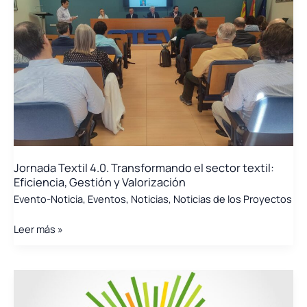
marca
un
antes
y
un
después
en
la
innovación
para
Jornada Textil 4.0. Transformando el sector textil:
la
Eficiencia, Gestión y Valorización
industria
Evento-Noticia
,
Eventos
,
Noticias
,
Noticias de los Proyectos
intensiva
en
Jornada
Leer más »
energía
Textil
4.0.
Transformando
el