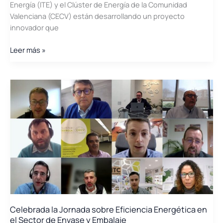
Energía (ITE) y el Clúster de Energía de la Comunidad
Valenciana (CECV) están desarrollando un proyecto
innovador que
Proyecto
Leer más »
DIGICIRCULAR
BATT:
solución
integral
de
caracterización,
desesamblaje
y
conformación
de
activo
energético
de
Celebrada la Jornada sobre Eficiencia Energética en
segundo
el Sector de Envase y Embalaje
uso