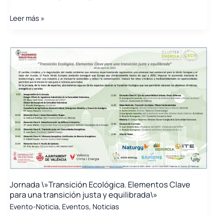
Celebramos
Leer más »
la
Jornada
\»Transición
Ecológica.
Elementos
Clave
para
una
transición
justa
y
equilibrada\»
Jornada \»Transición Ecológica. Elementos Clave
para una transición justa y equilibrada\»
Evento-Noticia
,
Eventos
,
Noticias