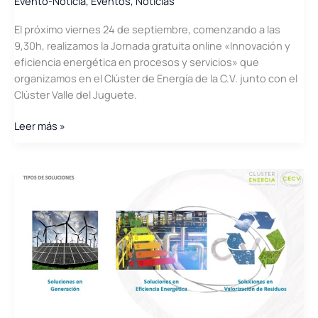
Evento-Noticia
,
Eventos
,
Noticias
energética
El próximo viernes 24 de septiembre, comenzando a las
en
9,30h, realizamos la Jornada gratuita online «Innovación y
procesos
eficiencia energética en procesos y servicios» que
y
organizamos en el Clúster de Energía de la C.V. junto con el
servicios»
Clúster Valle del Juguete.
Jornada
Leer más »
\»Innovación
y
eficiencia
energética
en
procesos
y
servicios\»