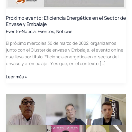
Próximo evento: Eficiencia Energética en el Sector de
Envase y Embalaje
Evento-Noticia
,
Eventos
,
Noticias
El próximo miércoles 30 de marzo de 2022, organizamos
junto con el Clúster de envase y Embalaje, el evento online
que lleva por título ‘Eficiencia energética en el sector del
envase y el embalaje’. Y es que, en el contexto […]
Próximo
Leer más »
evento:
Eficiencia
Energética
en
el
Sector
de
Envase