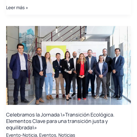
Participamos
Leer más »
en
la
jornada
«El
papel
de
la
digitalización
para
la
eficiencia
energética
en
los
procesos
Celebramos la Jornada \»Transición Ecológica.
productivos»
Elementos Clave para una transición justa y
equilibrada\»
Evento-Noticia
,
Eventos
,
Noticias