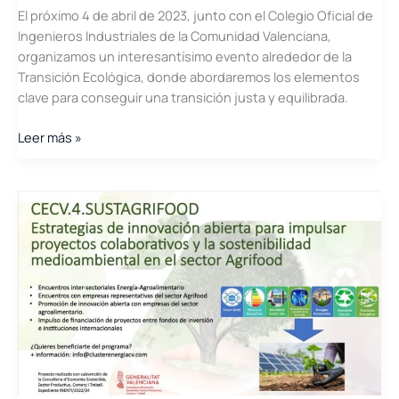
El próximo 4 de abril de 2023, junto con el Colegio Oficial de
Ingenieros Industriales de la Comunidad Valenciana,
organizamos un interesantísimo evento alrededor de la
Transición Ecológica, donde abordaremos los elementos
clave para conseguir una transición justa y equilibrada.
Jornada
Leer más »
\»Transición
Ecológica.
Elementos
Clave
para
una
transición
justa
y
equilibrada\»