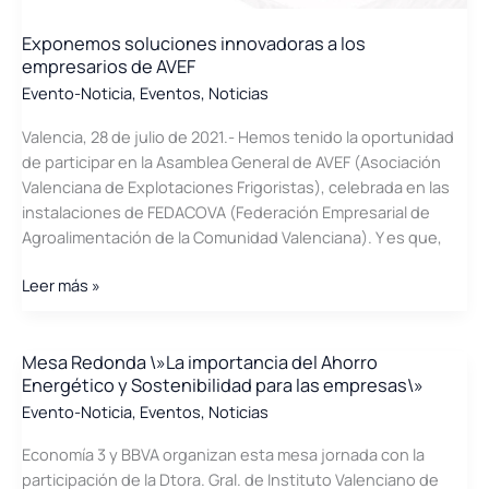
Exponemos soluciones innovadoras a los
empresarios de AVEF
Evento-Noticia
,
Eventos
,
Noticias
Valencia, 28 de julio de 2021.- Hemos tenido la oportunidad
de participar en la Asamblea General de AVEF (Asociación
Valenciana de Explotaciones Frigoristas), celebrada en las
instalaciones de FEDACOVA (Federación Empresarial de
Agroalimentación de la Comunidad Valenciana). Y es que,
Exponemos
Leer más »
soluciones
innovadoras
a
Mesa Redonda \»La importancia del Ahorro
Energético y Sostenibilidad para las empresas\»
los
empresarios
Evento-Noticia
,
Eventos
,
Noticias
de
Economía 3 y BBVA organizan esta mesa jornada con la
AVEF
participación de la Dtora. Gral. de Instituto Valenciano de