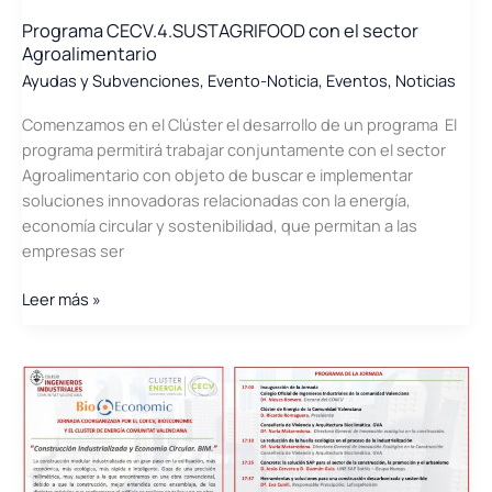
Programa CECV.4.SUSTAGRIFOOD con el sector
Agroalimentario
Ayudas y Subvenciones
,
Evento-Noticia
,
Eventos
,
Noticias
Comenzamos en el Clúster el desarrollo de un programa El
programa permitirá trabajar conjuntamente con el sector
Agroalimentario con objeto de buscar e implementar
soluciones innovadoras relacionadas con la energía,
economía circular y sostenibilidad, que permitan a las
empresas ser
Programa
Leer más »
CECV.4.SUSTAGRIFOOD
con
el
sector
Agroalimentario