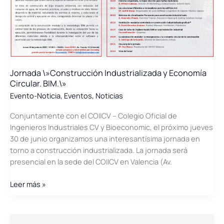
Jornada \»Construcción Industrializada y Economía
Circular. BIM.\»
Evento-Noticia
,
Eventos
,
Noticias
Conjuntamente con el COIICV – Colegio Oficial de
Ingenieros Industriales CV y Bioeconomic, el próximo jueves
30 de junio organizamos una interesantísima jornada en
torno a construcción industrializada. La jornada será
presencial en la sede del COIICV en Valencia (Av.
Jornada
Leer más »
\»Construcción
Industrializada
y