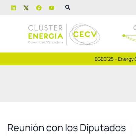
Ir
Buscar
al
contenido
EGEC’25 – Energy 
Reunión con los Diputados