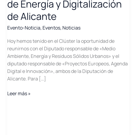
de Energía y Digitalización
de Alicante
Evento-Noticia
,
Eventos
,
Noticias
Hoy hemos tenido en el Clúster la oportunidad de
reunirnos con el Diputado responsable de «Medio
Ambiente, Energía y Residuos Sólidos Urbanos» y el
diputado responsable de «Proyectos Europeos, Agenda
Digital e Innovación», ambos de la Diputación de
Alicante. Para […]
Reunión
Leer más »
con
los
Diputados
de
Energía