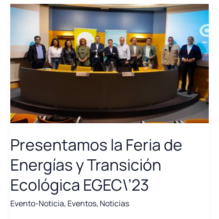
POSICIONAN
LA
COMUNIDAD
VALENCIANA
COMO
LIDER
EN
LA
TRANSICIÓN
ENERGÉTICA
Presentamos la Feria de
Energías y Transición
Ecológica EGEC\’23
Evento-Noticia
,
Eventos
,
Noticias