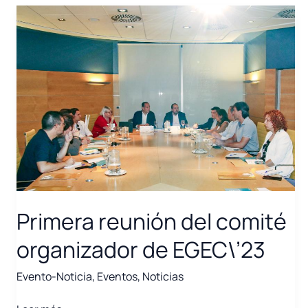
el
camino
hacia
un
futuro
medioambiental
y
energéticamente
sostenible
Primera reunión del comité
organizador de EGEC\’23
Evento-Noticia
,
Eventos
,
Noticias