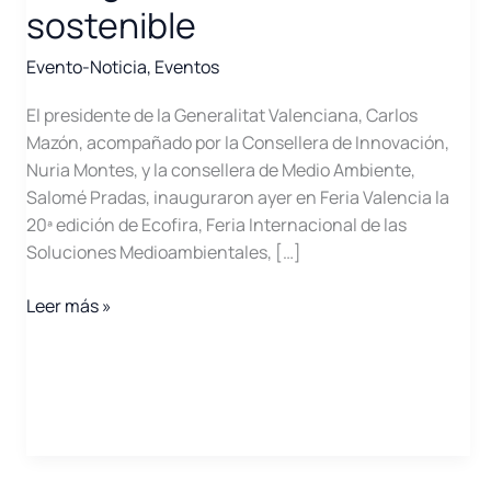
sostenible
Evento-Noticia
,
Eventos
El presidente de la Generalitat Valenciana, Carlos
Mazón, acompañado por la Consellera de Innovación,
Nuria Montes, y la consellera de Medio Ambiente,
Salomé Pradas, inauguraron ayer en Feria Valencia la
20ª edición de Ecofira, Feria Internacional de las
Soluciones Medioambientales, […]
Ecofira
Leer más »
y
EGEC
marcan
en
Feria
Valencia