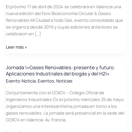
El próximo 17 de abril de 2024 se celebrará en Valencia una
nueva edición del Foro Bioeconomía Circular & Gases
Renovables Mi Ciudad a todo Gas, evento consolidado que
se organiza desde 2019 y cuyas ediciones anteriores se
celebraron en […]
El
Leer más »
IV
Foro
Bioeconomía
Jornada \»Gases Renovables: presente y futuro.
Aplicaciones Industriales del biogás y del H2\»
&
Gases
Evento-Noticia
,
Eventos
,
Noticias
Renovables
Conjuntamente con el COIICV – Colegio Oficial de
\»Mi
Ingenieros Industriales CV el próximo miércoles 25 de mayo
ciudad
organizamos una interesantísima jornada en torno a los
a
gases renovables. La jornada será presencial en la sede del
Todo
COIICV en Valencia: Av. Francia,
Gas\»
llega