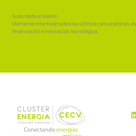
Suscríbete al boletín
Mantente informado sobre las últimas convocatorias, e
financiación e innovación tecnológica.