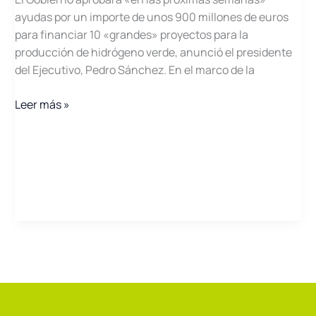
ayudas por un importe de unos 900 millones de euros
para financiar 10 «grandes» proyectos para la
producción de hidrógeno verde, anunció el presidente
del Ejecutivo, Pedro Sánchez. En el marco de la
Sánchez
Leer más »
anuncia
ayudas
a
la
producción
de
Hidrógeno
Verde
en
la
inauguración
de