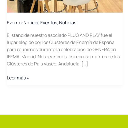
Evento-Noticia
,
Eventos
,
Noticias
El stand de nuestro asociado PLUG AND PLAY fue el
lugar elegido por los Clústeres de Energía de España
para reunirnos durante la celebración de GENERA en
IFEMA, Madrid. Nos reunimos los representantes de los
Clústeres de País Vasco, Andalucía, […]
Reunión
Leer más »
de
Clústeres
de
Energía
en
GENERA