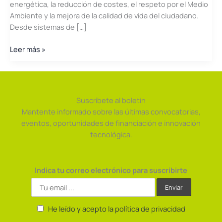
energética, la reducción de costes, el respeto por el Medio
Ambiente y la mejora de la calidad de vida del ciudadano.
Desde sistemas de […]
ETRA
Leer más »
I+D
Suscríbete al boletín
Mantente informado sobre las últimas convocatorias,
eventos, oportunidades de financiación e innovación
tecnológica.
Indica tu correo electrónico para suscribirte
He leído y acepto la política de privacidad