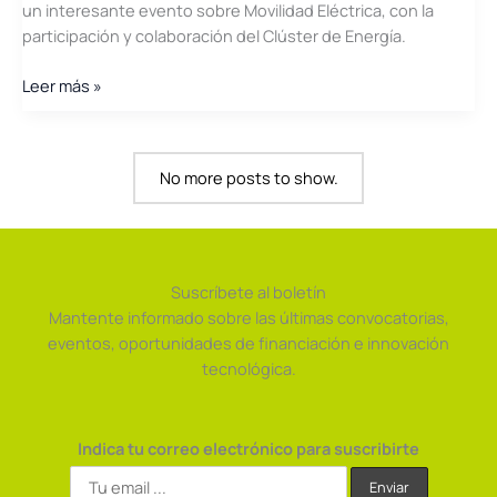
un interesante evento sobre Movilidad Eléctrica, con la
participación y colaboración del Clúster de Energía.
1ª
Leer más »
Jornada
de
Movilidad
No more posts to show.
Eléctrica
en
la
Universidad
Miguel
Suscríbete al boletín
Hernández
Mantente informado sobre las últimas convocatorias,
eventos, oportunidades de financiación e innovación
tecnológica.
Indica tu correo electrónico para suscribirte