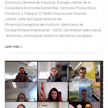
(Directora General de Industria, Energía y Minas de la
Consellería Economía Sostenible, Sectores Productivos,
Comercio y Trabajo), D. Pedro FrescoJose Vicente
Latorre (Jefe del Departamento de
Eficiencia Energética del Instituto Valenciano de
Competitividad Empresarial – IVACE, Generalitat Valenciana).
Asimismo, participarán expertos del sector azulejero
Jornada
Leer más »
\»Innovación
y
Eficiencia
en
Consumidores
Intensivos
de
Energía\»