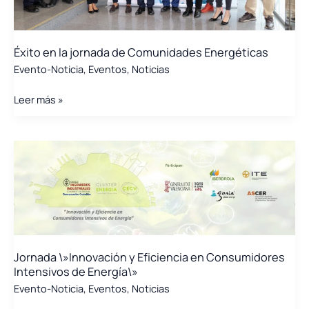
Éxito en la jornada de Comunidades Energéticas
Evento-Noticia
,
Eventos
,
Noticias
Éxito
Leer más »
en
la
jornada
de
Comunidades
Energéticas
Jornada \»Innovación y Eficiencia en Consumidores
Intensivos de Energía\»
Evento-Noticia
,
Eventos
,
Noticias