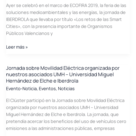
Ayer se celebró en el marco de ECOFIRA 2019, la feria de las
soluciones medioambientales y las energías, la jornada de
IBERDROLA que llevaba por título «Los retos de las Smart
Cities», con la presencia importante de Organismos
Públicos Valencianos y
Los
Leer más »
Retos
de
las
Jornada sobre Movilidad Eléctrica organizada por
nuestros asociados UMH – Universidad Miguel
Smart
Hernández de Elche e Iberdrola
Cities
Evento-Noticia
,
Eventos
,
Noticias
se
debaten
El Clúster participó en la Jornada sobre Movilidad Eléctrica
en
organizada por nuestros asociados UMH – Universidad
Ecofira
Miguel Hernández de Elche e Iberdrola. La jornada, que
pretendía acercar los beneficios del uso de vehículos cero
emisiones a las administraciones públicas, empresas