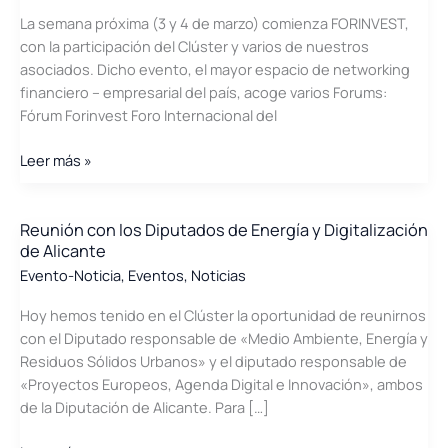
La semana próxima (3 y 4 de marzo) comienza FORINVEST,
con la participación del Clúster y varios de nuestros
asociados. Dicho evento, el mayor espacio de networking
financiero – empresarial del país, acoge varios Forums:
Fórum Forinvest Foro Internacional del
Todo
Leer más »
preparado
para
FORINVEST
Reunión con los Diputados de Energía y Digitalización
de Alicante
2020
en
Evento-Noticia
,
Eventos
,
Noticias
Feria
Hoy hemos tenido en el Clúster la oportunidad de reunirnos
Valencia
con el Diputado responsable de «Medio Ambiente, Energía y
(3-
Residuos Sólidos Urbanos» y el diputado responsable de
4/marzo)
«Proyectos Europeos, Agenda Digital e Innovación», ambos
de la Diputación de Alicante. Para […]