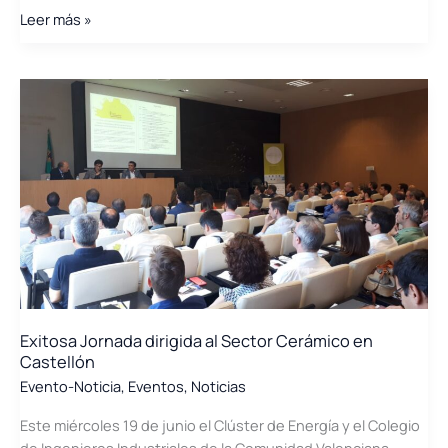
Jornada
Leer más »
sobre
Movilidad
Eléctrica
organizada
por
nuestros
asociados
UMH
–
Universidad
Miguel
Hernández
de
Exitosa Jornada dirigida al Sector Cerámico en
Elche
Castellón
e
Evento-Noticia
,
Eventos
,
Noticias
Iberdrola
Este miércoles 19 de junio el Clúster de Energía y el Colegio