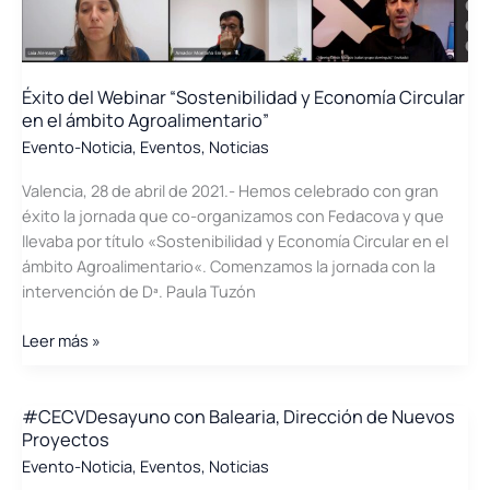
Éxito del Webinar “Sostenibilidad y Economía Circular
en el ámbito Agroalimentario”
Evento-Noticia
,
Eventos
,
Noticias
Valencia, 28 de abril de 2021.- Hemos celebrado con gran
éxito la jornada que co-organizamos con Fedacova y que
llevaba por título «Sostenibilidad y Economía Circular en el
ámbito Agroalimentario«. Comenzamos la jornada con la
intervención de Dª. Paula Tuzón
Éxito
Leer más »
del
Webinar
“Sostenibilidad
#CECVDesayuno con Balearia, Dirección de Nuevos
Proyectos
y
Economía
Evento-Noticia
,
Eventos
,
Noticias
Circular