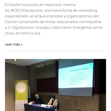
El Clúster ha puesto en marcha en marcha
en
los #CECVDesayunos, una nueva forma de networking
el
especializado, en el que empresas y organizaciones del
ámbito
Clúster conversarán de temas relacionados con Industria
Agroalimentario”
4.0, Digitalización, Energía y Valorización Energética, entre
otras, en torno a una
#CECVDesayuno
Leer más »
con
Balearia,
Dirección
de
Nuevos
Proyectos