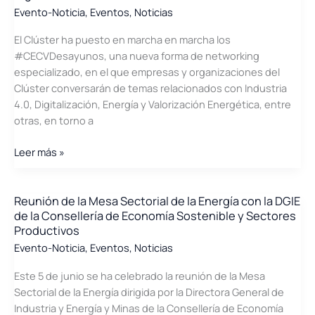
Energía
Evento-Noticia
,
Eventos
,
Noticias
de
El Clúster ha puesto en marcha en marcha los
la
#CECVDesayunos, una nueva forma de networking
Comunitat
especializado, en el que empresas y organizaciones del
Valenciana
Clúster conversarán de temas relacionados con Industria
4.0, Digitalización, Energía y Valorización Energética, entre
otras, en torno a
#CECVDesayuno
Leer más »
con
Banco
Sabadell,
Reunión de la Mesa Sectorial de la Energía con la DGIE
de la Consellería de Economía Sostenible y Sectores
Dirección
Productivos
de
Evento-Noticia
,
Eventos
,
Noticias
Digitalización
Este 5 de junio se ha celebrado la reunión de la Mesa
Sectorial de la Energía dirigida por la Directora General de
Industria y Energía y Minas de la Consellería de Economía