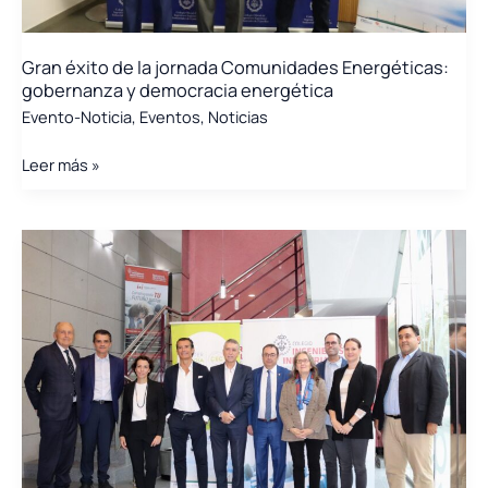
Gran éxito de la jornada Comunidades Energéticas:
gobernanza y democracia energética
Evento-Noticia
,
Eventos
,
Noticias
Gran
Leer más »
éxito
de
la
jornada
Comunidades
Energéticas:
gobernanza
y
democracia
energética