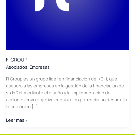
FI GROUP
Asociados
,
Empresas
FI Group es un grupo líder en financiación de I+D+i, que
asesora a las empresas en la gestión de la financiación de
su I+D+i, mediante el diseño y la implementación de
acciones cuyo objetivo consiste en potenciar su desarrollo
tecnológico […]
FI
Leer más »
GROUP