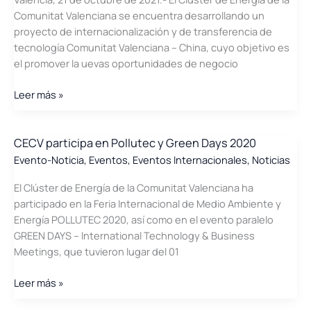
infraestructuras.
Comunitat Valenciana se encuentra desarrollando un
Aspectos
proyecto de internacionalización y de transferencia de
Clave.
tecnología Comunitat Valenciana – China, cuyo objetivo es
el promover la uevas oportunidades de negocio
Foro
Leer más »
de
Sostenibilidad
Empresarial
CECV participa en Pollutec y Green Days 2020
C.Valenciana-
Evento-Noticia
,
Eventos
,
Eventos Internacionales
,
Noticias
China
El Clúster de Energía de la Comunitat Valenciana ha
participado en la Feria Internacional de Medio Ambiente y
Energía POLLUTEC 2020, así como en el evento paralelo
GREEN DAYS – International Technology & Business
Meetings, que tuvieron lugar del 01
CECV
Leer más »
participa