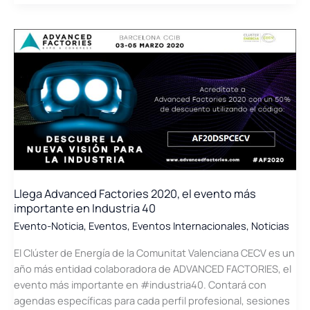
Clúster
pone
en
marcha
los
#CECVDesayunos,
una
nueva
forma
de
networking
especializado
Llega Advanced Factories 2020, el evento más
importante en Industria 40
Evento-Noticia
,
Eventos
,
Eventos Internacionales
,
Noticias
El Clúster de Energía de la Comunitat Valenciana CECV es un
año más entidad colaboradora de ADVANCED FACTORIES, el
evento más importante en #industria40. Contará con
agendas específicas para cada perfil profesional, sesiones