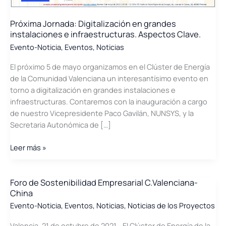
Próxima Jornada: Digitalización en grandes
instalaciones e infraestructuras. Aspectos Clave.
Evento-Noticia
,
Eventos
,
Noticias
El próximo 5 de mayo organizamos en el Clúster de Energía
de la Comunidad Valenciana un interesantísimo evento en
torno a digitalización en grandes instalaciones e
infraestructuras. Contaremos con la inauguración a cargo
de nuestro Vicepresidente Paco Gavilán, NUNSYS, y la
Secretaria Autonómica de […]
Próxima
Leer más »
Jornada:
Digitalización
en
Foro de Sostenibilidad Empresarial C.Valenciana-
China
grandes
instalaciones
Evento-Noticia
,
Eventos
,
Noticias
,
Noticias de los Proyectos
e
Valencia, 21 de octubre de 2021.- El Clúster de Energía de la