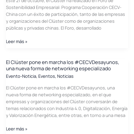
Este 21 de octubre, el Clúster ha realizado el I Foro de
Sostenibilidad Empresarial: Programa Cooperación CECV-
China con un éxito de participación, tanto de las empresas
y organizaciones del Clúster como de organizaciones
públicas y privadas chinas. El Foro, desarrollado
Foro
Leer más »
de
Sostenibilidad
Empresarial:
El Clúster pone en marcha los #CECVDesayunos,
una nueva forma de networking especializado
Programa
Cooperación
Evento-Noticia
,
Eventos
,
Noticias
CECV-
El Clúster pone en marcha los #CECVDesayunos, una
China.
nueva forma de networking especializado, en el que
empresas y organizaciones del Clúster conversarán de
temas relacionados con Industria 4.0, Digitalización, Energía
y Valorización Energética, entre otras, en torno a una mesa
El
Leer más »