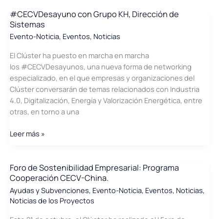
en
Pollutec
#CECVDesayuno con Grupo KH, Dirección de
Sistemas
y
Green
Evento-Noticia
,
Eventos
,
Noticias
Days
El Clúster ha puesto en marcha en marcha
2020
los #CECVDesayunos, una nueva forma de networking
especializado, en el que empresas y organizaciones del
Clúster conversarán de temas relacionados con Industria
4.0, Digitalización, Energía y Valorización Energética, entre
otras, en torno a una
#CECVDesayuno
Leer más »
con
Grupo
KH,
Foro de Sostenibilidad Empresarial: Programa
Cooperación CECV-China.
Dirección
de
Ayudas y Subvenciones
,
Evento-Noticia
,
Eventos
,
Noticias
,
Noticias de los Proyectos
Sistemas