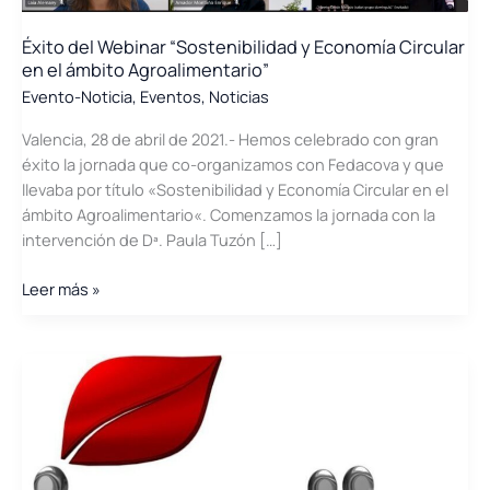
Éxito del Webinar “Sostenibilidad y Economía Circular
en el ámbito Agroalimentario”
Evento-Noticia
,
Eventos
,
Noticias
Valencia, 28 de abril de 2021.- Hemos celebrado con gran
éxito la jornada que co-organizamos con Fedacova y que
llevaba por título «Sostenibilidad y Economía Circular en el
ámbito Agroalimentario«. Comenzamos la jornada con la
intervención de Dª. Paula Tuzón […]
Éxito
Leer más »
del
Webinar
“Sostenibilidad
y
Economía
Circular
en
el