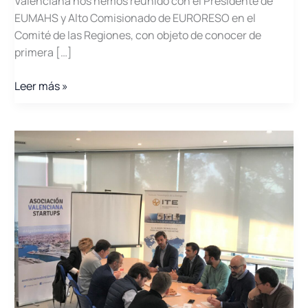
Valenciana nos hemos reunido con el Presidente de
EUMAHS y Alto Comisionado de EURORESO en el
Comité de las Regiones, con objeto de conocer de
primera […]
El
Leer más »
Futuro
programa
Horizonte
Europa
2021-
27
a
debate
con
el
Presidente
de