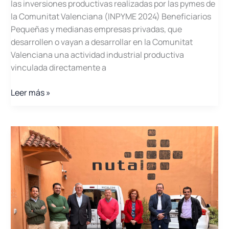
las inversiones productivas realizadas por las pymes de
la Comunitat Valenciana (INPYME 2024) Beneficiarios
Pequeñas y medianas empresas privadas, que
desarrollen o vayan a desarrollar en la Comunitat
Valenciana una actividad industrial productiva
vinculada directamente a
Plazo
Leer más »
de
las
subvenciones
INPYME
2024
abierto
hasta
el
20
de