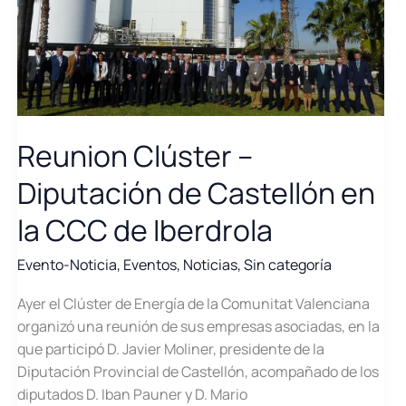
Reunion Clúster –
Diputación de Castellón en
la CCC de Iberdrola
Evento-Noticia
,
Eventos
,
Noticias
,
Sin categoría
Ayer el Clúster de Energía de la Comunitat Valenciana
organizó una reunión de sus empresas asociadas, en la
que participó D. Javier Moliner, presidente de la
Diputación Provincial de Castellón, acompañado de los
diputados D. Iban Pauner y D. Mario