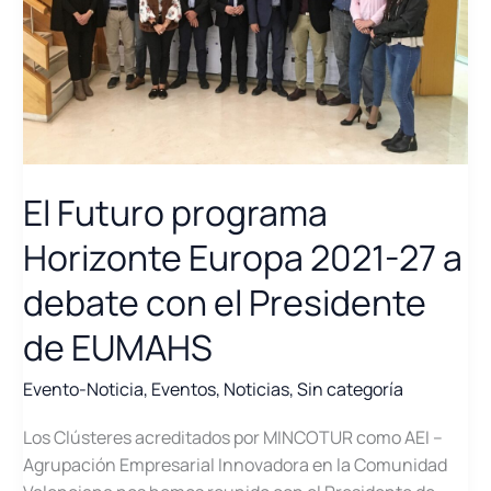
empresarial
del
país
El Futuro programa
Horizonte Europa 2021-27 a
debate con el Presidente
de EUMAHS
Evento-Noticia
,
Eventos
,
Noticias
,
Sin categoría
Los Clústeres acreditados por MINCOTUR como AEI –
Agrupación Empresarial Innovadora en la Comunidad