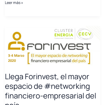
Celebramos
Leer más »
la
Junta
Directiva
del
Clúster
y
comida
de
hermandad
Llega Forinvest, el mayor
espacio de #networking
financiero-empresarial del