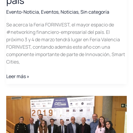
país
Evento-Noticia
,
Eventos
,
Noticias
,
Sin categoría
Se acerca la Feria FORINVEST, el mayor espacio de
#networking financiero-empresarial del país. El
próximo 3 y 4 de marzo tendrá lugar en Feria Valencia
FORINVEST, contando además este año con una
componente importante de parte de Innovación, Smart
Cities,
Llega
Leer más »
Forinvest,
el
mayor
espacio
de
#networking
financiero-