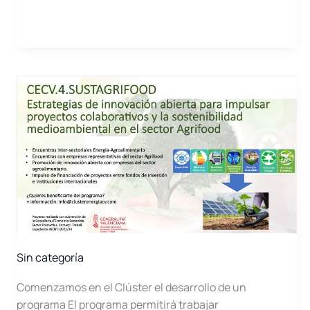
AGRI-
PV.
Inteligencia
artificial,
teledetección
y
drones
para
soluciones
Agrovoltaicas
Sin categoría
Comenzamos en el Clúster el desarrollo de un
programa El programa permitirá trabajar