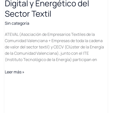
Digital y Energético del
Sector Textil
Sin categoría
ATEVAL (Asociación de Empresarios Textiles de la
Comunidad Valenciana + Empresas de toda la cadena
de valor del sector textil) y CECV (Clúster de la Energía
de la Comunidad Valenciana), junto con el ITE
(Instituto Tecnológico de la Energía) participan en
DIENERTEX.
Leer más »
Diagnóstico
Digital
y
Energético
del
Sector