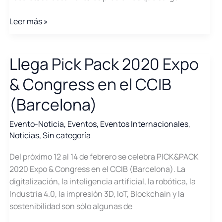
Próxima
Leer más »
jornada:
\»Comunidades
Energéticas:
Llega Pick Pack 2020 Expo
la
& Congress en el CCIB
apuesta
por
(Barcelona)
el
autoconsumo.
Evento-Noticia
,
Eventos
,
Eventos Internacionales
,
Casos
Noticias
,
Sin categoría
de
Del próximo 12 al 14 de febrero se celebra PICK&PACK
éxito\»
2020 Expo & Congress en el CCIB (Barcelona). La
digitalización, la inteligencia artificial, la robótica, la
Industria 4.0, la impresión 3D, IoT, Blockchain y la
sostenibilidad son sólo algunas de