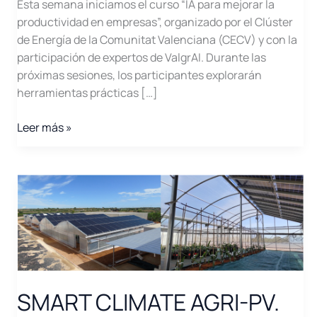
Esta semana iniciamos el curso “IA para mejorar la
productividad en empresas”, organizado por el Clúster
de Energía de la Comunitat Valenciana (CECV) y con la
participación de expertos de ValgrAI. Durante las
próximas sesiones, los participantes explorarán
herramientas prácticas […]
¡Damos
Leer más »
comienzo
al
curso
“IA
para
mejorar
la
productividad
en
SMART CLIMATE AGRI-PV.
empresas”!