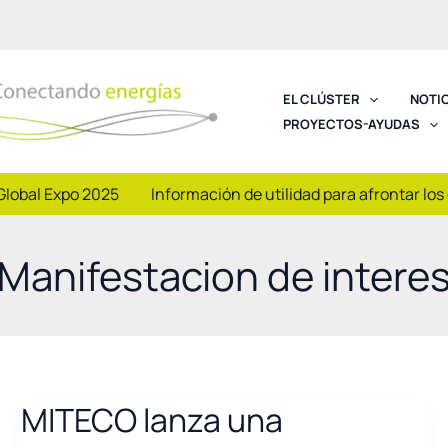
EL CLÚSTER
NOTI
PROYECTOS-AYUDAS
Global Expo 2025
Información de utilidad para afrontar los
Manifestacion de intere
MITECO lanza una