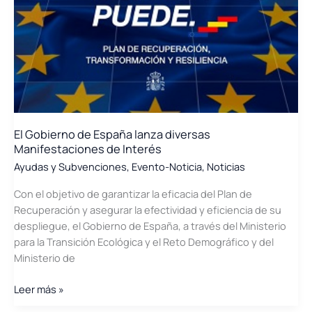
relativa
a
energías
renovables
en
el
marco
del
El Gobierno de España lanza diversas
Plan
Manifestaciones de Interés
de
Ayudas y Subvenciones
,
Evento-Noticia
,
Noticias
Recuperación,
Transformación
Con el objetivo de garantizar la eficacia del Plan de
y
Recuperación y asegurar la efectividad y eficiencia de su
Resiliencia
despliegue, el Gobierno de España, a través del Ministerio
para la Transición Ecológica y el Reto Demográfico y del
Ministerio de
El
Leer más »
Gobierno