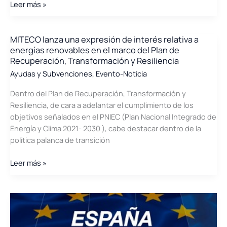
Consulta
Leer más »
Pública
sobre
el
MITECO lanza una expresión de interés relativa a
energías renovables en el marco del Plan de
Borrador
Recuperación, Transformación y Resiliencia
de
Ayudas y Subvenciones
,
Evento-Noticia
la
Hoja
Dentro del Plan de Recuperación, Transformación y
de
Resiliencia, de cara a adelantar el cumplimiento de los
Ruta
objetivos señalados en el PNIEC (Plan Nacional Integrado de
del
Energía y Clima 2021- 2030 ), cabe destacar dentro de la
Biogás
política palanca de transición
MITECO
Leer más »
lanza
una
expresión
de
interés