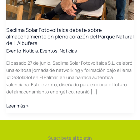
Saclima Solar Fotovoltaica debate sobre
almacenamiento en pleno corazón del Parque Natural
de l´Albufera
Evento-Noticia
,
Eventos
,
Noticias
El pasado 27 de junio, Saclima Solar Fotovoltaica S.L. celebró
una exitosa jornada de networking y formación bajo el lema
#DeSolaSol en El Palmar, en una barraca auténtica
valenciana. Este evento, diseñado para explorar el futuro
del almacenamiento energético, reunió […]
Saclima
Leer más »
Solar
Fotovoltaica
debate
sobre
Suscríbete al boletín