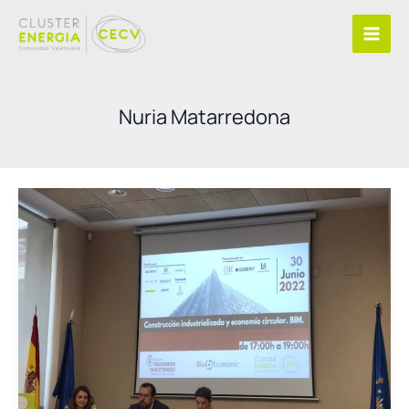
Ir
al
contenido
Nuria Matarredona