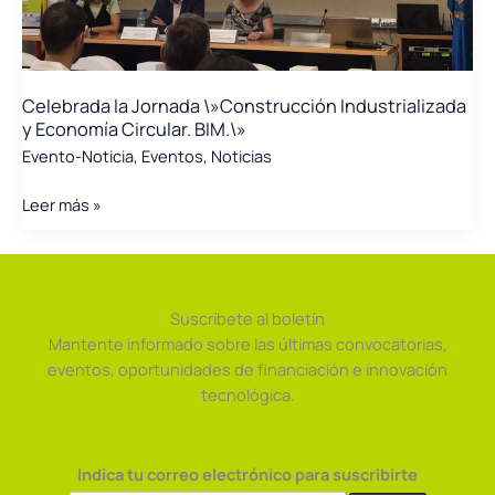
Celebrada la Jornada \»Construcción Industrializada
y Economía Circular. BIM.\»
Evento-Noticia
,
Eventos
,
Noticias
Celebrada
Leer más »
la
Jornada
\»Construcción
Industrializada
Suscríbete al boletín
y
Mantente informado sobre las últimas convocatorias,
Economía
eventos, oportunidades de financiación e innovación
Circular.
tecnológica.
BIM.\»
Indica tu correo electrónico para suscribirte